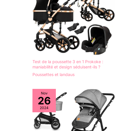
Test de la poussette 3 en 1 Prokoke :
maniabilité et design séduisent-ils ?
Poussettes et landaus
Nov
26
2024