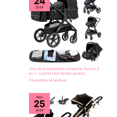
24
2024
Test de la poussette compacte Yazoco 3
en 1 : confort tout-terrain garanti
Poussettes et landaus
Nov
25
2024