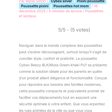
Par
Marie Simon
/
Cybex silver
Pixini poussette
Poussette pixini
Poussettes hot mom
/
16
décembre 2025
/
5 minutes de lecture
/
Poussettes
et landaus
5/5 - (5 votes)
Naviguer dans le monde complexe des poussettes
peut s’avérer décourageant, surtout lorsqu’il s’agit de
concilier style, confort et praticité. La poussette
Cybex Beezy BLK/Moss Green-khaki PU1 se présente
comme la solution idéale pour les parents en quête
d’un produit alliant élégance et fonctionnalité. Conçue
pour répondre aux besoins des familles modernes,
cette poussette compacte et polyvalente promet de
faciliter vos déplacements tout en assurant une
sécurité optimale à votre enfant. Que vous arpentiez
les rues animées de la ville ou que vous vous