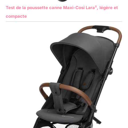
Test de la poussette canne Maxi-Cosi Lara², légère et
compacte