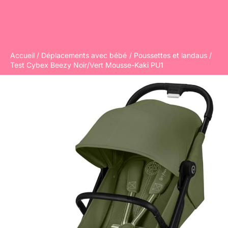
Accueil
Déplacements avec bébé
Poussettes et landaus
Test Cybex Beezy Noir/Vert Mousse-Kaki PU1