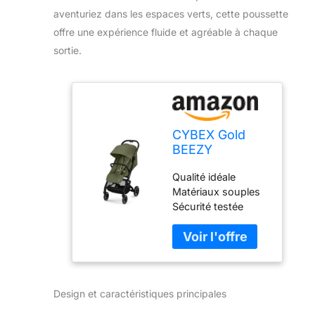
aventuriez dans les espaces verts, cette poussette
offre une expérience fluide et agréable à chaque
sortie.
CYBEX Gold
BEEZY
Poussette avec
Qualité idéale
système de
Matériaux souples
harnais à une
Sécurité testée
main, De la
Conçu pour un
naissance à 4
maximum de
ans environ
confort et de
(max. 22 kg),
soutien Avec des
Compacte et
fonctionnalités
ergonomique,
Design et caractéristiques principales
utiles pour la vie
Moss Green
quotidienne