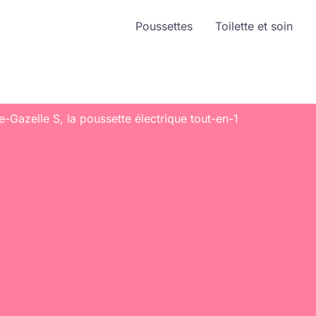
Poussettes
Toilette et soin
e-Gazelle S, la poussette électrique tout-en-1