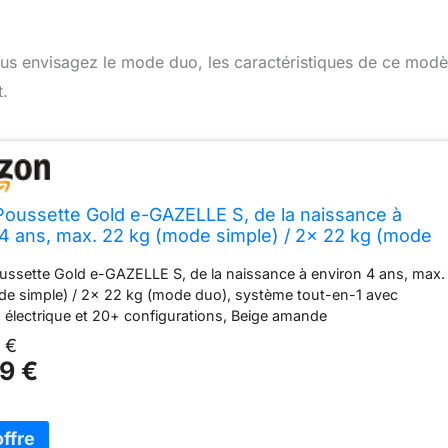
ous envisagez le mode duo, les caractéristiques de ce modè
t.
oussette Gold e-GAZELLE S, de la naissance à
 4 ans, max. 22 kg (mode simple) / 2x 22 kg (mode
stème tout-en-1 avec propulsion électrique et 20+
ssette Gold e-GAZELLE S, de la naissance à environ 4 ans, max.
rations, Beige amande
de simple) / 2x 22 kg (mode duo), système tout-en-1 avec
 électrique et 20+ configurations, Beige amande
 €
9 €