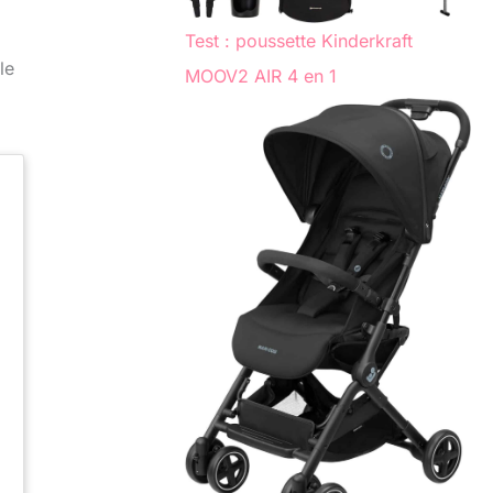
Test : poussette Kinderkraft
le
MOOV2 AIR 4 en 1