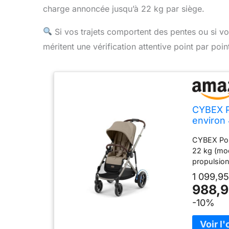
charge annoncée jusqu’à 22 kg par siège.
Si vos trajets comportent des pentes ou si v
méritent une vérification attentive point par poin
CYBEX P
environ
duo), sy
CYBEX Pou
configu
22 kg (mo
propulsion
1 099,95
988,9
-10%