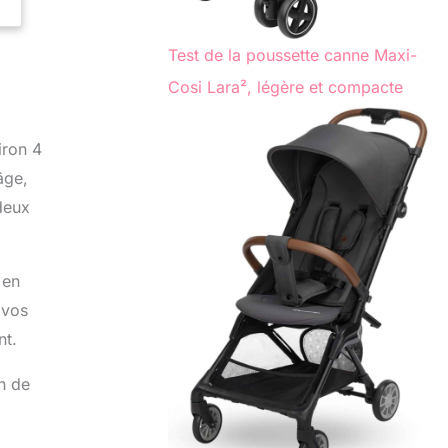
Test de la poussette canne Maxi-
Cosi Lara², légère et compacte
iron 4
âge,
 deux
 en
 vos
nt.
n de