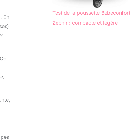
Test de la poussette Bebeconfort
. En
Zephir : compacte et légère
ses)
er
 Ce
he,
ante,
apes