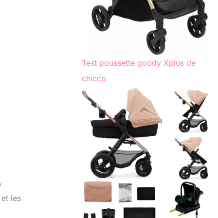
Test poussette goody Xplus de
chicco
e
et les