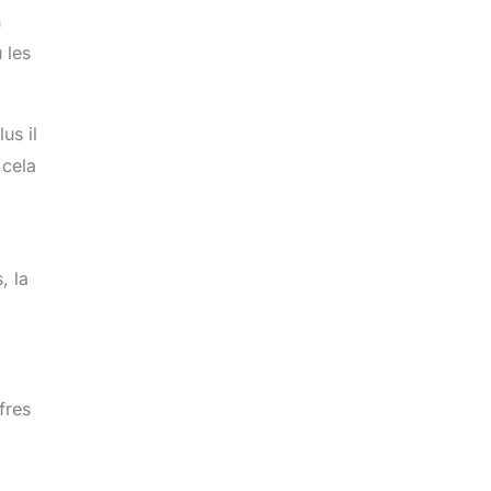
n
 les
us il
 cela
, la
fres