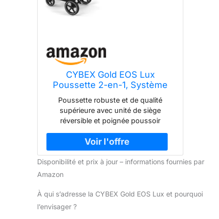
CYBEX Gold EOS Lux
Poussette 2-en-1, Système
pour Voyage, De la naissance
Poussette robuste et de qualité
à 22 kg (env. 4 ans), Sky Blue
supérieure avec unité de siège
réversible et poignée poussoir
réglable, De la naissance jusqu’à 22
kg (environ 4 ans), Compatible avec
tous les sièges auto pour bébé Cybex
Disponibilité et prix à jour – informations fournies par
Facile à manœuvrer grâce à de
grandes roues tout-terrain robustes
Amazon
avec suspension avant,
Transformation facile de la nacelle au
À qui s’adresse la CYBEX Gold EOS Lux et pourquoi
siège avec position allongée Dossier
l’envisager ?
entièrement pliable réglable d’une