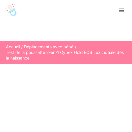
Aller
R
au
e
contenu
c
h
e
r
Accueil
Déplacements avec bébé
Test de la poussette 2-en-1 Cybex Gold EOS Lux : idéale dès
c
la naissance
h
e
r