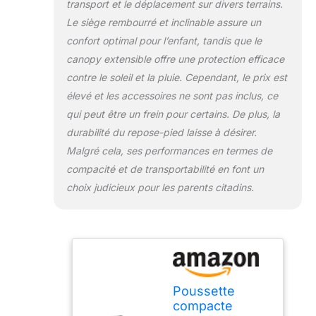
transport et le déplacement sur divers terrains.
le verrouillage
Le siège rembourré et inclinable assure un
automatique
sécurise le pli pour
confort optimal pour l’enfant, tandis que le
le transport ou le
canopy extensible offre une protection efficace
rangement
contre le soleil et la pluie. Cependant, le prix est
Toujours
élevé et les accessoires ne sont pas inclus, ce
confortable : le
support de mollet
qui peut être un frein pour certains. De plus, la
réglable et
durabilité du repose-pied laisse à désirer.
l'inclinaison du
Malgré cela, ses performances en termes de
siège à plusieurs
compacité et de transportabilité en font un
positions (avec
inclinaison presque
choix judicieux pour les parents citadins.
à plat) garantissent
le confort de votre
bébé dans toutes
ses aventures
Pneus en
caoutchouc légers
Poussette
et durables :
compacte
assurent une