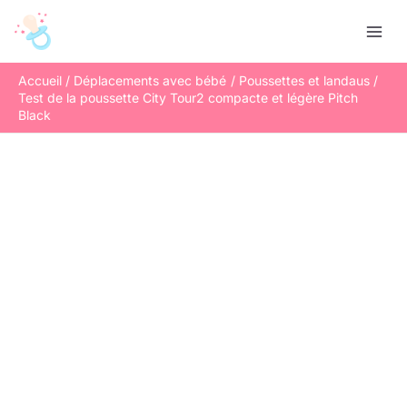
Aller
R
au
e
contenu
c
Accueil
Déplacements avec bébé
Poussettes et landaus
h
Test de la poussette City Tour2 compacte et légère Pitch
e
Black
r
c
h
e
r