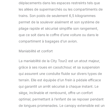
exclusif d'une seule
déplacements dans les espaces restreints tels que
main avec
les allées de supermarchés ou les compartiments de
verrouillage
trains. Son poids de seulement 6,5 kilogrammes
automatique : la
poussette se plie de
permet de la soulever aisément et son système de
manière simple et
pliage rapide et sécurisé simplifie son rangement,
compacte pour
que ce soit dans le coffre d’une voiture ou dans le
former un pli
compartiment à bagages d’un avion.
debout, tandis que
le verrouillage
Maniabilité et confort
automatique
sécurise le pli pour
La maniabilité de la City Tour2 est un atout majeur,
le transport ou le
grâce à ses roues en caoutchouc et sa suspension
rangement
Toujours
qui assurent une conduite fluide sur divers types de
confortable : le
terrain. Elle est équipée d’un frein à pédale efficace
support de mollet
qui garantit un arrêt sécurisé à chaque instant. Le
réglable et
siège, inclinable et rembourré, offre un confort
l'inclinaison du
siège à plusieurs
optimal, permettant à l’enfant de se reposer pendant
positions (avec
de longues promenades. Le canopy extensible est un
inclinaison presque