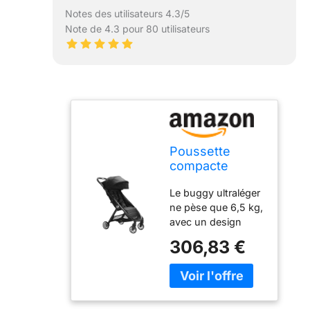
Notes des utilisateurs 4.3/5
Note de 4.3 pour 80 utilisateurs
Poussette
compacte
légère City
Le buggy ultraléger
Tour2 Pitch
ne pèse que 6,5 kg,
Black
avec un design
ultra-compact et
306,83 €
facile à manœuvrer
et un étui de
transport inclus
Promenez-vous
dès la naissance :