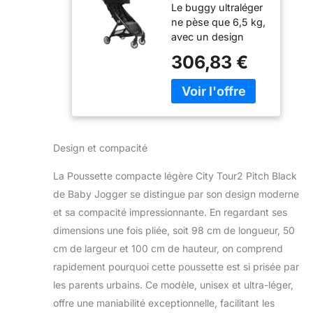
Le buggy ultraléger
Tour2 Pitch
ne pèse que 6,5 kg,
Black
avec un design
ultra-compact et
306,83 €
facile à manœuvrer
et un étui de
transport inclus
Promenez-vous
dès la naissance :
convient dès la
Design et compacité
naissance et pesant
jusqu'à 22 kg,
La Poussette compacte légère City Tour2 Pitch Black
utilisez simplement
de Baby Jogger se distingue par son design moderne
le siège inclinable
et sa compacité impressionnante. En regardant ses
presque plat ou
ajoutez une nacelle
dimensions une fois pliée, soit 98 cm de longueur, 50
pour garder votre
cm de largeur et 100 cm de hauteur, on comprend
nouveau-né bien au
rapidement pourquoi cette poussette est si prisée par
chaud (nacelle
les parents urbains. Ce modèle, unisex et ultra-léger,
vendue
séparément) Pliage
offre une maniabilité exceptionnelle, facilitant les