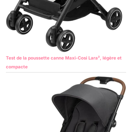
Test de la poussette canne Maxi-Cosi Lara², légère et
compacte