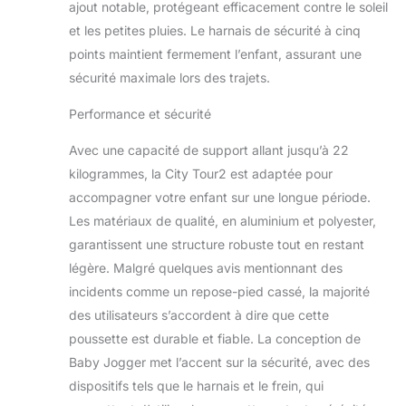
ajout notable, protégeant efficacement contre le soleil
à plat) garantissent
et les petites pluies. Le harnais de sécurité à cinq
le confort de votre
bébé dans toutes
points maintient fermement l’enfant, assurant une
ses aventures
sécurité maximale lors des trajets.
Pneus en
caoutchouc légers
Performance et sécurité
et durables :
assurent une
Avec une capacité de support allant jusqu’à 22
conduite souple et
kilogrammes, la City Tour2 est adaptée pour
agile, tandis que les
accompagner votre enfant sur une longue période.
roues avant
Les matériaux de qualité, en aluminium et polyester,
pivotantes
verrouillables avec
garantissent une structure robuste tout en restant
suspension
légère. Malgré quelques avis mentionnant des
facilitent la
incidents comme un repose-pied cassé, la majorité
manœuvrabilité
des utilisateurs s’accordent à dire que cette
poussette est durable et fiable. La conception de
Baby Jogger met l’accent sur la sécurité, avec des
dispositifs tels que le harnais et le frein, qui