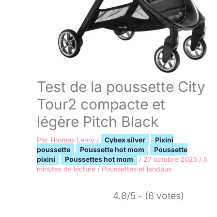
Test de la poussette City
Tour2 compacte et
légère Pitch Black
Par
Thomas Leroy
/
Cybex silver
Pixini
poussette
Poussette hot mom
Poussette
pixini
Poussettes hot mom
/
27 octobre 2025
/
5
minutes de lecture
/
Poussettes et landaus
4.8/5 - (6 votes)