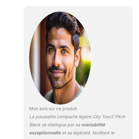
convient dès la
naissance et pesant
jusqu'à 22 kg,
utilisez simplement
le siège inclinable
presque plat ou
ajoutez une nacelle
pour garder votre
nouveau-né bien au
chaud (nacelle
vendue
séparément) Pliage
exclusif d'une seule
main avec
verrouillage
automatique : la
Mon avis sur ce produit
poussette se plie de
La poussette compacte légère City Tour2 Pitch
manière simple et
compacte pour
Black se distingue par sa
maniabilité
former un pli
exceptionnelle
et sa légèreté, facilitant le
debout, tandis que