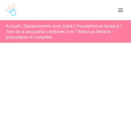
Aller
R
au
e
contenu
c
Accueil
Déplacements avec bébé
Poussettes et landaus
h
Test de la poussette combinée 3 en 1 BabyLux Miracle :
e
polyvalente et complète
r
c
h
e
r