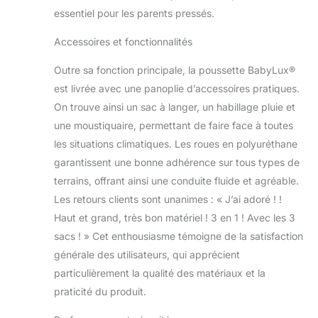
essentiel pour les parents pressés.
voiture. Elle est également équipée
d'une suspension qui protège votre
Accessoires et fonctionnalités
enfant des chocs lors des trajets sur
des routes accidentées. Le toit solaire
Outre sa fonction principale, la poussette BabyLux®
extensible et la housse avec fonction
est livrée avec une panoplie d’accessoires pratiques.
coupe-vent protègent votre enfant
contre les conditions
On trouve ainsi un sac à langer, un habillage pluie et
météorologiques défavorables.
une moustiquaire, permettant de faire face à toutes
PRATIQUE: La poussette pour bébé
les situations climatiques. Les roues en polyuréthane
est livrée avec un ensemble
garantissent une bonne adhérence sur tous types de
d'accessoires utiles. La barrière, et le
repose-pieds de la poussette sont
terrains, offrant ainsi une conduite fluide et agréable.
recouverts de cuir artificiel - c'est un
Les retours clients sont unanimes : « J’ai adoré ! !
matériau résistant à l'abrasion.Le est
Haut et grand, très bon matériel ! 3 en 1 ! Avec les 3
équipé d'un coussin pour les pieds,
sacs ! » Cet enthousiasme témoigne de la satisfaction
d'une poignée ergonomique et d'un
insert pour bébé.
générale des utilisateurs, qui apprécient
particulièrement la qualité des matériaux et la
praticité du produit.