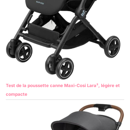
Test de la poussette canne Maxi-Cosi Lara², légère et
compacte