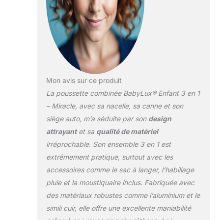
repose-pieds sont fabriqués en
similicuir résistant, ce qui rend la
poussette encore plus élégante et
chic. Le rembourrage en coton doux
peut être retiré pour être lavé. La
poussette est disponible dans une
gamme de couleurs aux motifs
discrets. SÉCURITÉ: la poussette est
Mon avis sur ce produit
conforme aux strictes normes
La poussette combinée BabyLux® Enfant 3 en 1
européennes EN 1888-
– Miracle, avec sa nacelle, sa canne et son
1:2018+A1:2022 et dispose de
siège auto, m’a séduite par son
design
ceintures de sécurité à cinq points
avec des rembourrages souples pour
attrayant
et sa
qualité de matériel
la protection et le confort pendant le
irréprochable. Son ensemble 3 en 1 est
trajet. Les roues à roulement à billes
extrêmement pratique, surtout avec les
avec des pneus en polyuréthane ne
accessoires comme le sac à langer, l’habillage
sont pas sensibles aux crevaisons et
pluie et la moustiquaire inclus. Fabriquée avec
disposent d'un mécanisme de
blocage pour avancer en ligne droite.
des matériaux robustes comme l’aluminium et le
Le frein central Easy Stop veille à ce
simili cuir, elle offre une excellente maniabilité
que les roues de la poussette se