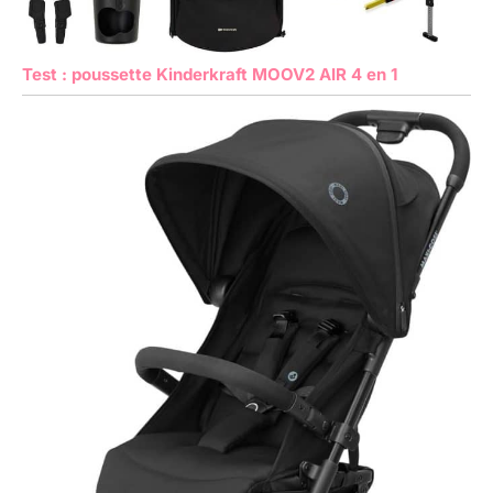
Test : poussette Kinderkraft MOOV2 AIR 4 en 1