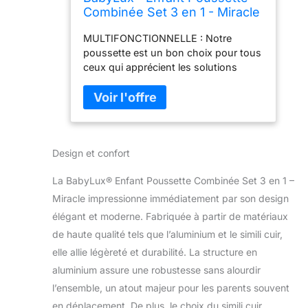
Combinée Set 3 en 1 - Miracle
- incl. Nacelle, Canne, Siège
MULTIFONCTIONNELLE : Notre
de voiture - Siège Auto -
poussette est un bon choix pour tous
Pliable - avec Sac à langer,
ceux qui apprécient les solutions
Habillage pluie, Moustiquaire
polyvalentes. Notre produit peut être
etc.
utilisé comme poussette basse ou
être transformé en landau en un seul
instant. Le patin, le repose-pieds et le
dossier sont tous réglables. La
Design et confort
poussette offre 2 possibilités de
fixation - vers l'avant ou vers l'arrière
La BabyLux® Enfant Poussette Combinée Set 3 en 1 –
- en fonction de vos besoins. DESIGN
ÉLÉGANT: des tissus exclusifs ont été
Miracle impressionne immédiatement par son design
utilisés pour la poussette, qui sont
élégant et moderne. Fabriquée à partir de matériaux
très élégants et qui sont en outre
de haute qualité tels que l’aluminium et le simili cuir,
résistants à la lumière et à l'humidité.
elle allie légèreté et durabilité. La structure en
De plus, le patin, la rampe et le
repose-pieds sont fabriqués en
aluminium assure une robustesse sans alourdir
similicuir résistant, ce qui rend la
l’ensemble, un atout majeur pour les parents souvent
poussette encore plus élégante et
en déplacement. De plus, le choix du simili cuir