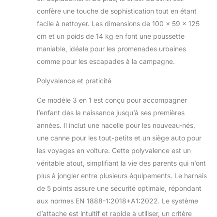
chic. Le rembourrage en coton doux
confère une touche de sophistication tout en étant
peut être retiré pour être lavé. La
facile à nettoyer. Les dimensions de 100 x 59 x 125
poussette est disponible dans une
gamme de couleurs aux motifs
cm et un poids de 14 kg en font une poussette
discrets. SÉCURITÉ: la poussette est
maniable, idéale pour les promenades urbaines
conforme aux strictes normes
comme pour les escapades à la campagne.
européennes EN 1888-
1:2018+A1:2022 et dispose de
Polyvalence et praticité
ceintures de sécurité à cinq points
avec des rembourrages souples pour
Ce modèle 3 en 1 est conçu pour accompagner
la protection et le confort pendant le
l’enfant dès la naissance jusqu’à ses premières
trajet. Les roues à roulement à billes
années. Il inclut une nacelle pour les nouveau-nés,
avec des pneus en polyuréthane ne
sont pas sensibles aux crevaisons et
une canne pour les tout-petits et un siège auto pour
disposent d'un mécanisme de
les voyages en voiture. Cette polyvalence est un
blocage pour avancer en ligne droite.
véritable atout, simplifiant la vie des parents qui n’ont
Le frein central Easy Stop veille à ce
plus à jongler entre plusieurs équipements. Le harnais
que les roues de la poussette se
bloquent rapidement. FACILITÉ
de 5 points assure une sécurité optimale, répondant
D'UTILISATION: le châssis de la
aux normes EN 1888-1:2018+A1:2022. Le système
poussette est léger et pliable, ce qui
d’attache est intuitif et rapide à utiliser, un critère
permet de la ranger facilement dans la