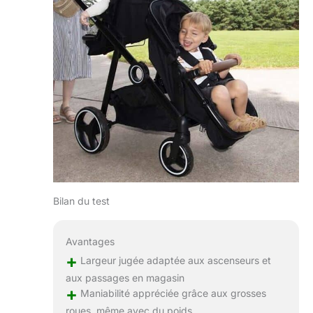
Bilan du test
Avantages
+
Largeur jugée adaptée aux ascenseurs et
aux passages en magasin
+
Maniabilité appréciée grâce aux grosses
roues, même avec du poids