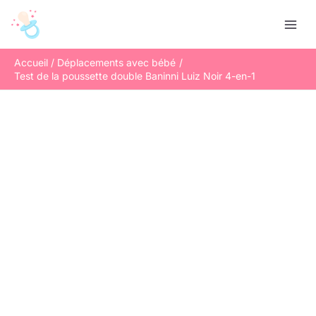
Aller
R
au
e
contenu
c
Accueil
Déplacements avec bébé
h
Test de la poussette double Baninni Luiz Noir 4-en-1
e
r
c
h
e
r