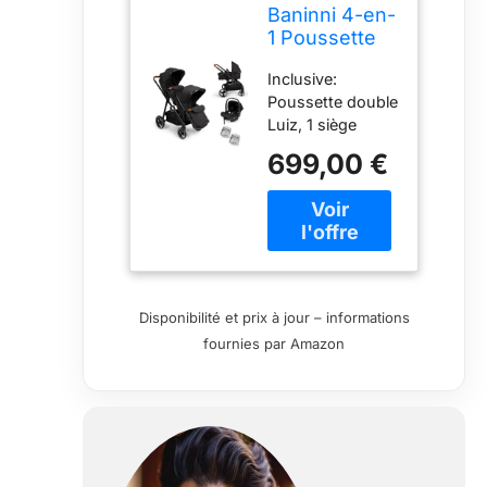
Baninni 4-en-
1 Poussette
Double avec
Inclusive:
Siège d’Auto
Poussette double
Luiz Noir
Luiz, 1 siège
auto, 2
699,00 €
chancelières et 2
habillages pluie
Poussette:Sièges
utilisables
séparément en
avant ou en
arrière et
Disponibilité et prix à jour – informations
transformable en
fournies par Amazon
nacelle.
Poussette: 0 - 36
mois (max. 22
kg/siège), Siège
Auto: Group 0 -
Jusqu'à 13 kg. 2