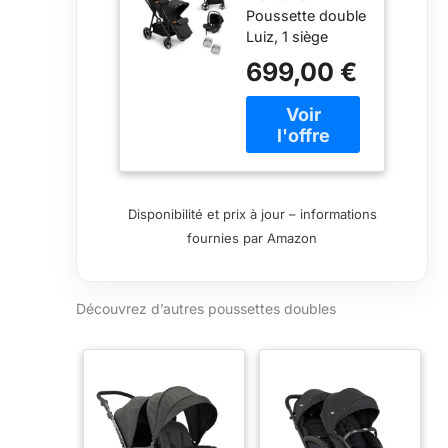
Poussette double
Luiz Noir
Luiz, 1 siège
auto, 2
699,00 €
chancelières et 2
habillages pluie
Poussette:Sièges
utilisables
séparément en
avant ou en
arrière et
Disponibilité et prix à jour – informations
transformable en
fournies par Amazon
nacelle.
Poussette: 0 - 36
mois (max. 22
Découvrez d’autres poussettes doubles
kg/siège), Siège
Auto: Group 0 -
Jusqu'à 13 kg. 2
chancelières:
Fermeture éclair
2 housses de
pluie: