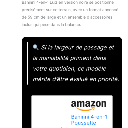
Baninni 4-en-1 Luiz en version noire se positionne
précisément sur ce terrain, avec un format annoncé
de 59 cm de large et un ensemble d’accessoires
inclus qui pèse dans la balance.
Si la largeur de passage et
la maniabilité priment dans
votre quotidien, ce modèle
mérite d’être évalué en priorité.
Baninni 4-en-1
Poussette