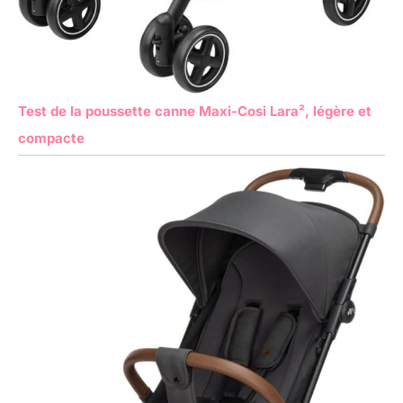
Test de la poussette canne Maxi-Cosi Lara², légère et
compacte