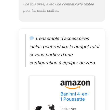
une fois pliée, avec une compatibilité limitée
pour les petits coffres.
L’ensemble d’accessoires
inclus peut réduire le budget total
si vous partiez d’une
configuration à équiper de zéro.
Baninni 4-en-
1 Poussette
Double avec
Inclusive:
Siège d’Auto