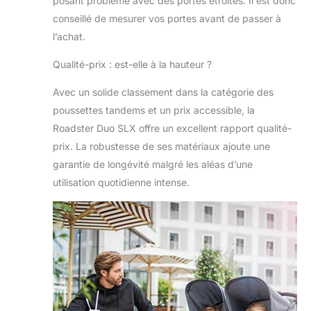
posant problème avec des portes étroites. Il est donc
harnais 5 points
conseillé de mesurer vos portes avant de passer à
rembourré pour
chaque siège ;
l’achat.
poussette bebe
Qualité-prix : est-elle à la hauteur ?
double est
homologuée selon
Avec un solide classement dans la catégorie des
la norme de
sécurité
poussettes tandems et un prix accessible, la
européenne EN
Roadster Duo SLX offre un excellent rapport qualité-
1888
prix. La robustesse de ses matériaux ajoute une
garantie de longévité malgré les aléas d’une
utilisation quotidienne intense.