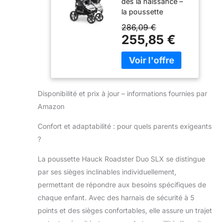
dès la naissance –
Frères et
la poussette
Sœurs
jumeaux accueille
Roadster Duo
286,09 €
confortablement
SLX – Pliable
255,85 €
jumeaux ou frères
Compacte,
et sœurs jusqu’à 15
Position
kg chacun ; charge
Allongée –
panier XL jusqu'à 6
Grand Panier,
kg (Couffin souple
Grandes Roues
Disponibilité et prix à jour – informations fournies par
non inclus)
– dès la
Poussette double
Naissance à 15
Amazon
compacte – une
kg Chacun (env
fois montée (92 x
Confort et adaptabilité : pour quels parents exigeants
3 Ans), Gris
76 x 111 cm), la
Argenté
?
poussette double
hauck passe aussi
La poussette Hauck Roadster Duo SLX se distingue
par les portes ; se
par ses sièges inclinables individuellement,
plie d'une seule
permettant de répondre aux besoins spécifiques de
main (89 x 76 x 42
chaque enfant. Avec des harnais de sécurité à 5
cm), facile à ranger
et à transporter
points et des sièges confortables, elle assure un trajet
Confort longue