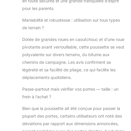
en toute sécurité et une grande tranquillité d’esprit
balade – poussette
pour les parents.
double côte à côte
avec positions
Maniabilité et robustesse : utilisation sur tous types
d’inclinaison
de terrain ?
jusqu’à couchée
pour un sommeil
Dotée de grandes roues en caoutchouc et d’une roue
paisible partout,
pivotante avant verrouillable, cette poussette se veut
dossiers réglables
indépendamment
polyvalente sur divers terrains, du bitume aux
Poussette tout
chemins de campagne. Les avis confirment sa
terrain maniable –
légèreté et sa facilité de pliage, ce qui facilite les
grandes roues
déplacements quotidiens.
tout-terrain et
roues avant
Passe-partout mais vérifier vos portes — taille : un
pivotantes ou
frein à l’achat ?
verrouillable pour
une promenade
Bien que la poussette ait été conçue pour passer la
fluide en ville ou
parc, poignée
plupart des portes, certains utilisateurs ont noté des
continue (101 cm)
déviations par rapport aux dimensions annoncées,
Sécurité totale –