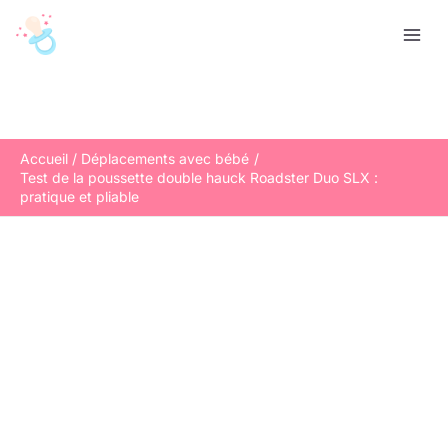
Aller
R
au
e
contenu
c
h
e
r
Accueil
Déplacements avec bébé
Test de la poussette double hauck Roadster Duo SLX :
c
pratique et pliable
h
e
r