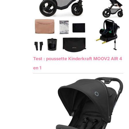
Test : poussette Kinderkraft MOOV2 AIR 4
en 1