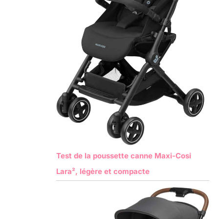
Test de la poussette canne Maxi-Cosi
Lara², légère et compacte