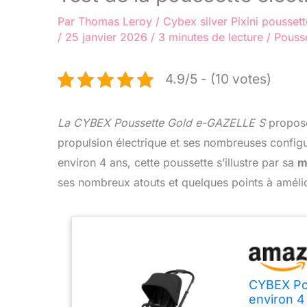
Par
Thomas Leroy
/
Cybex silver
Pixini poussett
/
25 janvier 2026
/
3 minutes de lecture
/
Pousse
4.9/5 - (10 votes)
La CYBEX Poussette Gold e-GAZELLE S
propose
propulsion électrique et ses nombreuses configu
environ 4 ans, cette poussette s’illustre par sa
m
ses nombreux atouts et quelques points à amélio
CYBEX Pou
environ 4