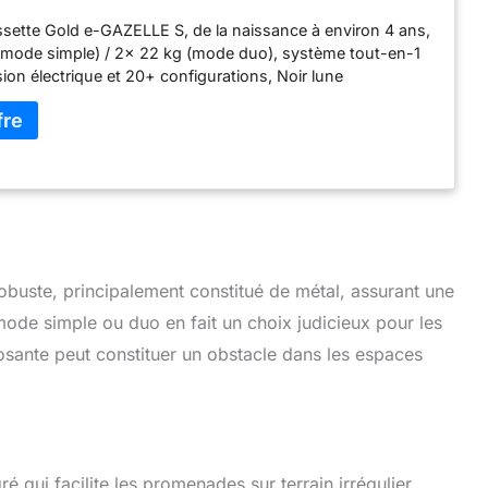
), système tout-en-1 avec propulsion
ette Gold e-GAZELLE S, de la naissance à environ 4 ans,
 et 20+ configurations, Noir lune
(mode simple) / 2x 22 kg (mode duo), système tout-en-1
ion électrique et 20+ configurations, Noir lune
buste, principalement constitué de métal, assurant une
 mode simple ou duo en fait un choix judicieux pour les
posante peut constituer un obstacle dans les espaces
é qui facilite les promenades sur terrain irrégulier.