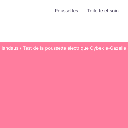
Poussettes
Toilette et soin
t landaus
Test de la poussette électrique Cybex e-Gazelle