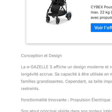
(mode duo
CYBEX Pouss
électrique
max. 22 kg 
avec propuls
Conception et Design
La e-GAZELLE S affiche un design moderne et ro
longévité accrue. Sa capacité à être utilisée en
familles grandissantes. Cependant, sa taille im
restreints.
Fonctionnalité Innovante : Propulsion Électrique
Son atout principal réside dans son moteur intégr