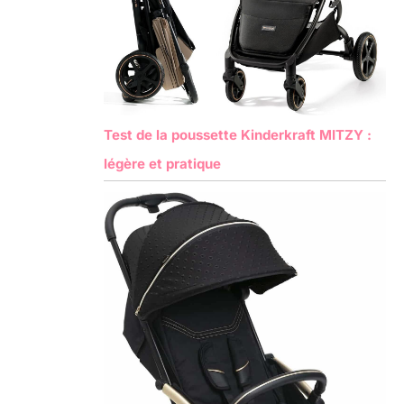
Test de la poussette Kinderkraft MITZY :
légère et pratique