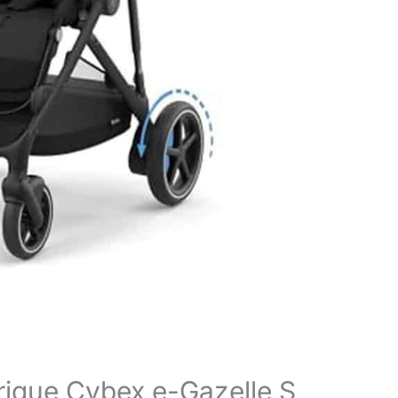
trique Cybex e-Gazelle S