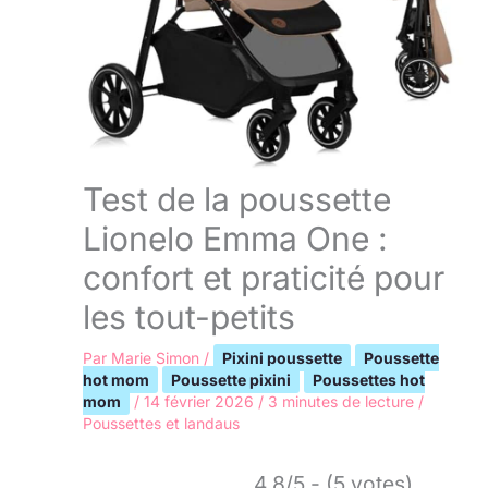
Test de la poussette
Lionelo Emma One :
confort et praticité pour
les tout-petits
Par
Marie Simon
/
Pixini poussette
Poussette
hot mom
Poussette pixini
Poussettes hot
mom
/
14 février 2026
/
3 minutes de lecture
/
Poussettes et landaus
4.8/5 - (5 votes)