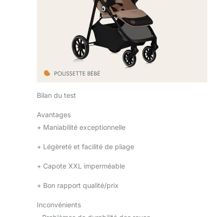
COMPLET : le
rembourrage à
l'avant et à l'arrière
assure la stabilité et
protège votre
enfant des
secousses et des
chocs. Ainsi,
l'enfant voyageant
dans la poussette
Bilan du test
bébé bénéficie
Avantages
d'une conduite
stable et très
+
Maniabilité exceptionnelle
confortable
CONFORT
+
Légèreté et facilité de pliage
D'UTILISATION : la
+
Capote XXL imperméable
poussette pliante
dispose d'un
+
Bon rapport qualité/prix
dossier inclinable
d'une surface allant
Inconvénients
jusqu'à 91 cm et
d'un repose-pieds