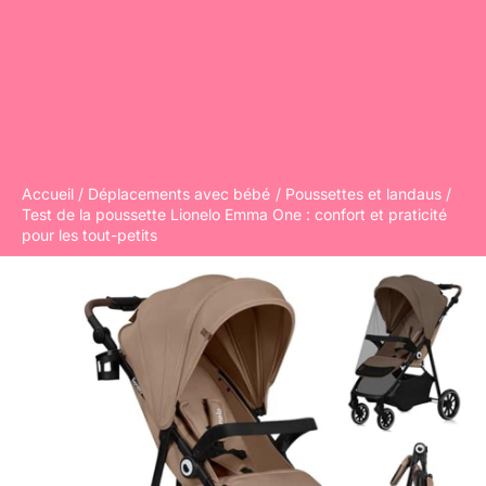
Accueil
Déplacements avec bébé
Poussettes et landaus
Test de la poussette Lionelo Emma One : confort et praticité
pour les tout-petits