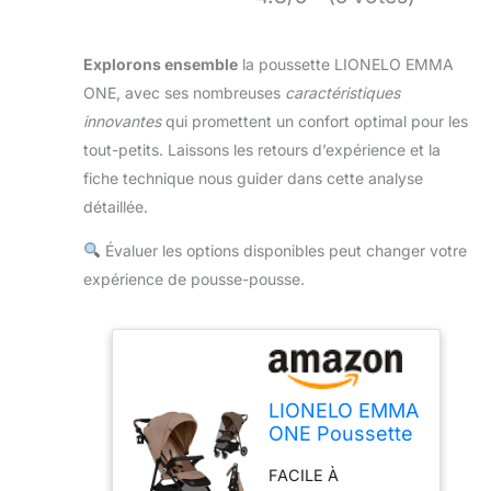
Explorons ensemble
la poussette LIONELO EMMA
ONE, avec ses nombreuses
caractéristiques
innovantes
qui promettent un confort optimal pour les
tout-petits. Laissons les retours d’expérience et la
fiche technique nous guider dans cette analyse
détaillée.
Évaluer les options disponibles peut changer votre
expérience de pousse-pousse.
LIONELO EMMA
ONE Poussette
Canne jusqu'à
FACILE À
22 kg de 6 mois