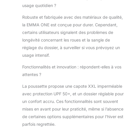
usage quotidien ?
ceintures de
sécurité à 5 points
Robuste et fabriquée avec des matériaux de qualité,
et d'une barrière
pratique sous
la EMMA ONE est conçue pour durer. Cependant,
forme de plateau à
certains utilisateurs signalent des problèmes de
goûter. L'abri XXL,
longévité concernant les roues et la sangle de
imperméable et
réglage du dossier, à surveiller si vous prévoyez un
doté d'un indice
usage intensif.
UPF50+, offre une
protection
Fonctionnalités et innovation : répondent-elles à vos
supplémentaire à
votre enfant. Le
attentes ?
frein à pied central
permet de s'arrêter
La poussette propose une capote XXL imperméable
en toute sécurité
avec protection UPF 50+, et un dossier réglable pour
PLIAGE D'UNE
un confort accru. Ces fonctionnalités sont souvent
SEULE MAIN :
mises en avant pour leur praticité, même si l’absence
L'Emma One est
de certaines options supplémentaires pour l’hiver est
une poussette
canne légère bébé
parfois regrettée.
qui se plie