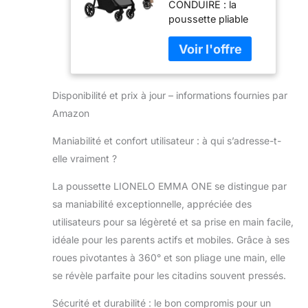
CONDUIRE : la
à 4 ans Roues
poussette pliable
Pivotantes 360°
Emma One est
Absorption
équipée de grandes
Totale des
roues à roulements
Chocs Pliage à
EVA sans entretien
Une Main
de 16,5 et 24,5 cm
Dossier et
Disponibilité et prix à jour – informations fournies par
de diamètre, qui
Repose-Pieds
Amazon
conviennent à une
Auvent
grande variété de
Ajustable XXL
Maniabilité et confort utilisateur : à qui s’adresse-t-
surfaces. Les roues
UPF50+
elle vraiment ?
avant pivotantes à
(Beige)
360° et
La poussette LIONELO EMMA ONE se distingue par
l'entraînement en
sa maniabilité exceptionnelle, appréciée des
ligne droite
verrouillable
utilisateurs pour sa légèreté et sa prise en main facile,
facilitent les
idéale pour les parents actifs et mobiles. Grâce à ses
manœuvres, même
roues pivotantes à 360° et son pliage une main, elle
sur les surfaces
se révèle parfaite pour les citadins souvent pressés.
difficiles SÉCURITÉ :
la poussette canne
Sécurité et durabilité : le bon compromis pour un
est équipée de