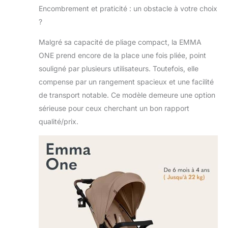
pratiquement toute
Encombrement et praticité : un obstacle à votre choix
seule. Il suffit
?
d'appuyer sur un
bouton pour que la
Malgré sa capacité de pliage compact, la EMMA
poussette pliante
ONE prend encore de la place une fois pliée, point
bébé se replie
souligné par plusieurs utilisateurs. Toutefois, elle
automatiquement
compense par un rangement spacieux et une facilité
dans un format
compact de
de transport notable. Ce modèle demeure une option
69x52x 89 cm.
sérieuse pour ceux cherchant un bon rapport
Une option
qualité/prix.
particulièrement
utile, par exemple,
lorsqu'un parent
tient un bébé dans
ses bras.
Lorsqu'elle est
pliée, la poussette
canne tient debout
toute seule
AMORTISSEMENT