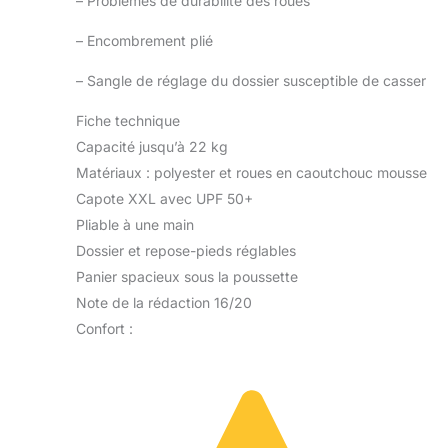
–
Problèmes de durabilité des roues
réglable sur 2
–
Encombrement plié
niveaux. La poignée
peut être réglée en
–
Sangle de réglage du dossier susceptible de casser
cinq positions pour
le confort des
Fiche technique
parents. Le confort
Capacité jusqu’à 22 kg
lors des achats est
assuré par un
Matériaux : polyester et roues en caoutchouc mousse
panier spacieux et
Capote XXL avec UPF 50+
un porte-gobelet.
Pliable à une main
La moustiquaire
Dossier et repose-pieds réglables
incluse constitue
une barrière efficace
Panier spacieux sous la poussette
contre les insectes
Note de la rédaction 16/20
Confort :