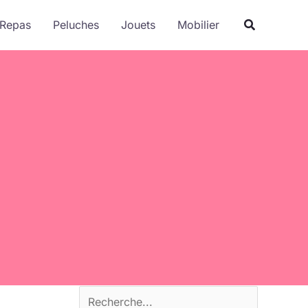
R
Recherche
Repas
Peluches
Jouets
Mobilier
e
c
h
e
r
c
h
e
r