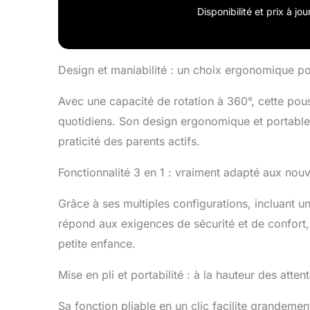
praticité 
Disponibilité et prix à j
de notre p
l'environne
un environ
Combinée a
Design et maniabilité : un choix ergonomique p
poussette o
Poussette 
Avec une capacité de rotation à 360°, cette pous
polyvalenc
quotidiens. Son design ergonomique et portable
aux besoi
praticité des parents actifs.
grandit. U
transforma
【Polyvale
Fonctionnalité 3 en 1 : vraiment adapté aux nou
conditions
équipée d'
Grâce à ses multiples configurations, incluant u
une protec
répond aux exigences de sécurité et de confort,
d'une chal
pouvez êtr
petite enfance.
des aventu
Mécanique
Mise en pli et portabilité : à la hauteur des atten
pousette 3
l'absorpti
Sa fonction pliable en un clic facilite grandemen