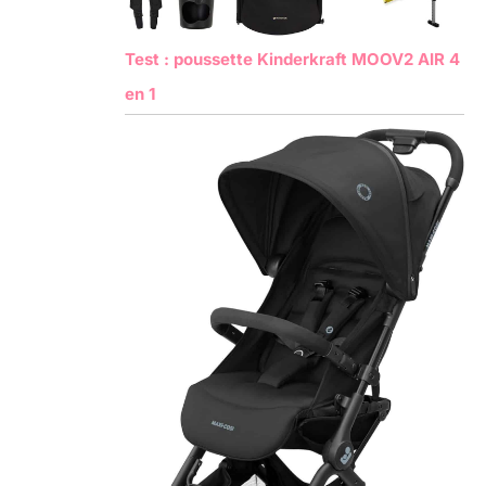
Test : poussette Kinderkraft MOOV2 AIR 4
en 1