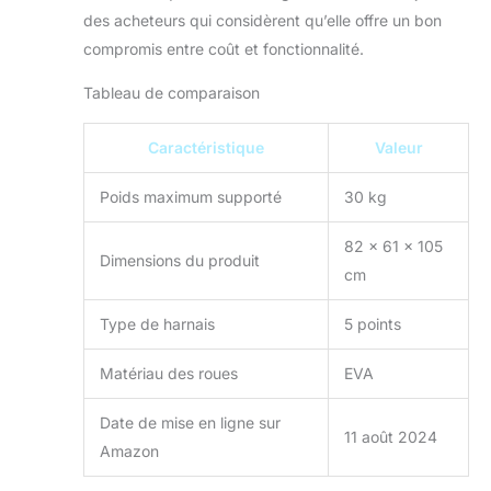
de poussette est à
des acheteurs qui considèrent qu’elle offre un bon
la fois conforme et
compromis entre coût et fonctionnalité.
favorise un lien plus
profond entre les
Tableau de comparaison
parents et les
enfants, offrant une
Caractéristique
Valeur
expérience agréable
pour les parents et
Poids maximum supporté
30 kg
le bébé. Améliore la
vision du bébé : la
82 x 61 x 105
poussette offre à
Dimensions du produit
votre bébé une
cm
bonne vue grâce à
son design
Type de harnais
5 points
horizontal innovant
qui donne à bébé
Matériau des roues
EVA
une vue immersive
et captivante du
Date de mise en ligne sur
monde qui
11 août 2024
Amazon
l'entoure. Cette
caractéristique