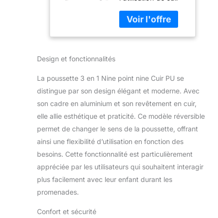
synthétique de
de Poussée
haute qualité
Réversibles,
améliore la
Poussette
sensation luxueuse
Canne avec
de la poussette. Le
Grande Nacelle
Design et fonctionnalités
pare-soleil réglable
Confortable,
de la poussette 3
Pousette Cadre
La poussette 3 en 1 Nine point nine Cuir PU se
en 1 offre une
Aluminium
protection contre le
Haute Paysage
distingue par son design élégant et moderne. Avec
soleil, le vent et la
(518 Grey)
son cadre en aluminium et son revêtement en cuir,
pluie et permet à
elle allie esthétique et praticité. Ce modèle réversible
votre enfant de se
permet de changer le sens de la poussette, offrant
sentir à l'aise par
tous les temps,
ainsi une flexibilité d’utilisation en fonction des
tandis que
besoins. Cette fonctionnalité est particulièrement
l'accoudoir
appréciée par les utilisateurs qui souhaitent interagir
amovible offre un
plus facilement avec leur enfant durant les
accès pratique à
promenades.
votre bébé. La
nacelle spacieuse
Confort et sécurité
offre à votre enfant