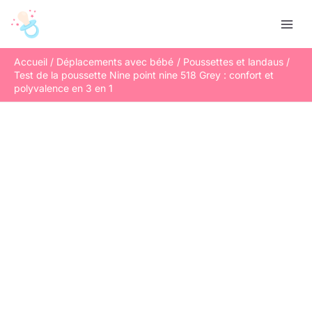
Aller
R
au
e
contenu
c
Accueil
Déplacements avec bébé
Poussettes et landaus
h
Test de la poussette Nine point nine 518 Grey : confort et
e
polyvalence en 3 en 1
r
c
h
e
r