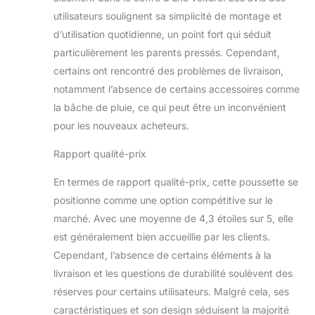
qui sont
utilisateurs soulignent sa simplicité de montage et
constamment en
déplacement. Deux
d’utilisation quotidienne, un point fort qui séduit
options de
particulièrement les parents pressés. Cependant,
glissement pour
certains ont rencontré des problèmes de livraison,
une flexibilité
notamment l’absence de certains accessoires comme
inégalée : avec sa
position de
la bâche de pluie, ce qui peut être un inconvénient
glissement
pour les nouveaux acheteurs.
bidirectionnelle,
cette poussette
Rapport qualité-prix
offre une flexibilité
pour répondre aux
En termes de rapport qualité-prix, cette poussette se
besoins de votre
positionne comme une option compétitive sur le
enfant. Que votre
marché. Avec une moyenne de 4,3 étoiles sur 5, elle
tout-petit aime
est généralement bien accueillie par les clients.
explorer le monde
qui vous attend ou
Cependant, l’absence de certains éléments à la
préfère une
livraison et les questions de durabilité soulèvent des
interaction
réserves pour certains utilisateurs. Malgré cela, ses
personnelle avec
caractéristiques et son design séduisent la majorité
vous, cet ensemble