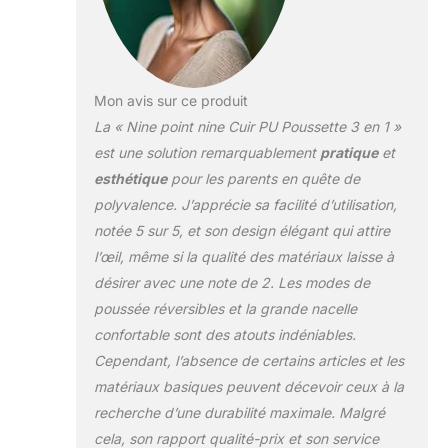
amovible offre un
accès pratique à
votre bébé. La
nacelle spacieuse
offre à votre enfant
Mon avis sur ce produit
beaucoup d'espace
La « Nine point nine Cuir PU Poussette 3 en 1 »
pour se reposer.
est une solution remarquablement
pratique
et
Design polyvalent
esthétique
pour les parents en quête de
et pratique : la
poussette 3 en 1
polyvalence. J’apprécie sa facilité d’utilisation,
offre une
notée 5 sur 5, et son design élégant qui attire
multifonctionnalité
l’œil, même si la qualité des matériaux laisse à
avec trois modes
désirer avec une note de 2. Les modes de
en un seul produit.
poussée réversibles et la grande nacelle
Le cadre en alliage
d'aluminium
confortable sont des atouts indéniables.
garantit une
Cependant, l’absence de certains articles et les
poussette durable
matériaux basiques peuvent décevoir ceux à la
sans compromettre
recherche d’une durabilité maximale. Malgré
la maniabilité. La
fonction de pliage
cela, son rapport qualité-prix et son service