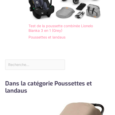
minimisant les
vibrations et les
chocs, ce lot de
poussette 3 en 1
offre à votre enfant
Test de la poussette combinée Lionelo
un voyage calme et
Bianka 3 en 1 (Grey)
paisible, il
Poussettes et landaus
augmente le
confort et le plaisir
généraux et fait de
chaque excursion
une expérience
agréable pour les
parents et les
enfants.
Dans la catégorie Poussettes et
landaus