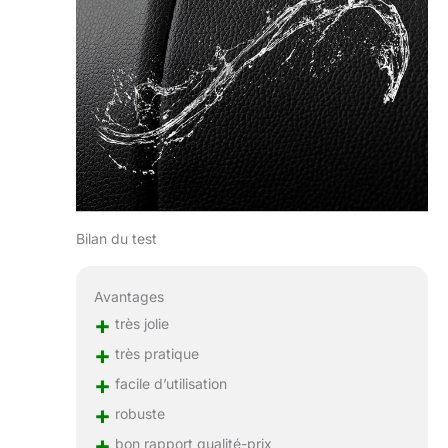
optimales et est
équipé d'un
système avancé
d'amortissement
indépendant à
quatre roues. En
minimisant les
vibrations et les
chocs, ce lot de
poussette 3 en 1
offre à votre enfant
un voyage calme et
Bilan du test
paisible, il
augmente le
Avantages
confort et le plaisir
généraux et fait de
+
très jolie
chaque excursion
+
très pratique
une expérience
+
agréable pour les
facile d’utilisation
parents et les
+
robuste
enfants.
+
bon rapport qualité-prix