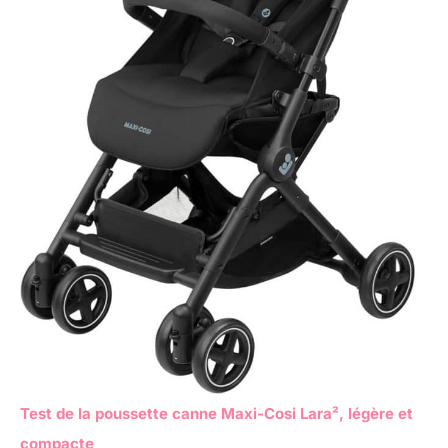
Test de la poussette canne Maxi-Cosi Lara², légère et
compacte