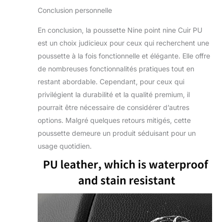
unique stimule non
Conclusion personnelle
seulement les sens
de votre bébé, mais
En conclusion, la poussette Nine point nine Cuir PU
favorise également
est un choix judicieux pour ceux qui recherchent une
une meilleure
poussette à la fois fonctionnelle et élégante. Elle offre
circulation de l'air et
une meilleure
de nombreuses fonctionnalités pratiques tout en
ventilation dans la
restant abordable. Cependant, pour ceux qui
poussette, offrant
privilégient la durabilité et la qualité premium, il
confort et bien-être
pourrait être nécessaire de considérer d’autres
lors de longues
excursions ou de
options. Malgré quelques retours mitigés, cette
promenades
poussette demeure un produit séduisant pour un
agréables. Une
usage quotidien.
conduite douce et
stable offre un
confort optimal : ce
lot complet de
poussettes 3 en 1
offre des
performances