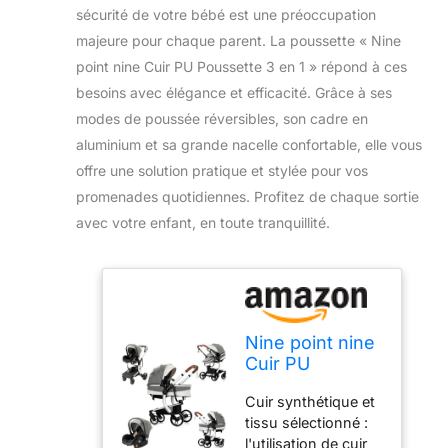
sécurité de votre bébé est une préoccupation
majeure pour chaque parent. La poussette « Nine
point nine Cuir PU Poussette 3 en 1 » répond à ces
besoins avec élégance et efficacité. Grâce à ses
modes de poussée réversibles, son cadre en
aluminium et sa grande nacelle confortable, elle vous
offre une solution pratique et stylée pour vos
promenades quotidiennes. Profitez de chaque sortie
avec votre enfant, en toute tranquillité.
Nine point nine
Cuir PU
Poussette 3 en
Cuir synthétique et
1, Poussette
tissu sélectionné :
Bebe avec
l'utilisation de cuir
Double Modes