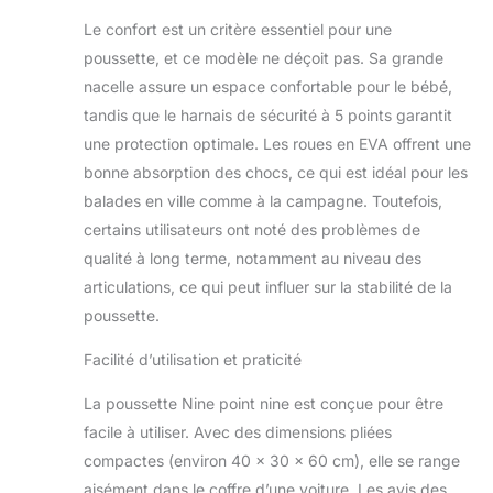
beaucoup d'espace
Le confort est un critère essentiel pour une
pour se reposer.
Design polyvalent
poussette, et ce modèle ne déçoit pas. Sa grande
et pratique : la
nacelle assure un espace confortable pour le bébé,
poussette 3 en 1
tandis que le harnais de sécurité à 5 points garantit
offre une
une protection optimale. Les roues en EVA offrent une
multifonctionnalité
bonne absorption des chocs, ce qui est idéal pour les
avec trois modes
en un seul produit.
balades en ville comme à la campagne. Toutefois,
Le cadre en alliage
certains utilisateurs ont noté des problèmes de
d'aluminium
qualité à long terme, notamment au niveau des
garantit une
articulations, ce qui peut influer sur la stabilité de la
poussette durable
sans compromettre
poussette.
la maniabilité. La
fonction de pliage
Facilité d’utilisation et praticité
rapide en un clic
La poussette Nine point nine est conçue pour être
facilite le rangement
et le transport et
facile à utiliser. Avec des dimensions pliées
convient aux
compactes (environ 40 x 30 x 60 cm), elle se range
parents modernes
aisément dans le coffre d’une voiture. Les avis des