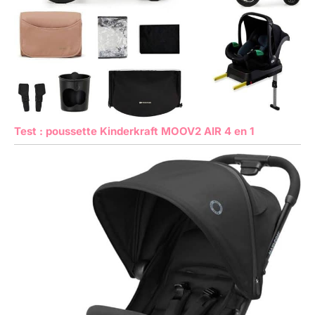
Test : poussette Kinderkraft MOOV2 AIR 4 en 1