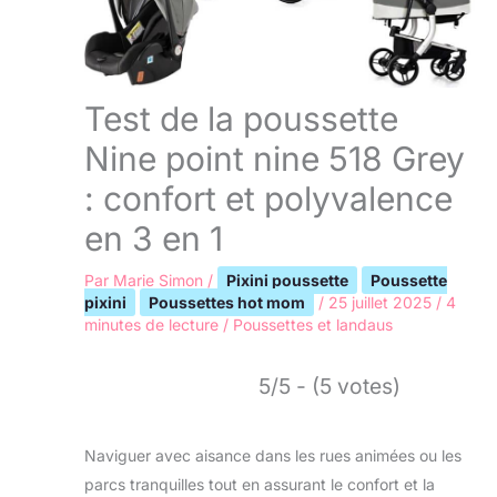
Test de la poussette
Nine point nine 518 Grey
: confort et polyvalence
en 3 en 1
Par
Marie Simon
/
Pixini poussette
Poussette
pixini
Poussettes hot mom
/
25 juillet 2025
/
4
minutes de lecture
/
Poussettes et landaus
5/5 - (5 votes)
Naviguer avec aisance dans les rues animées ou les
parcs tranquilles tout en assurant le confort et la