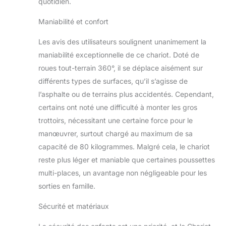
quotidien.
avec poteaux de
toit flexibles et
Maniabilité et confort
garniture de toit est
facile à installer, est
Les avis des utilisateurs soulignent unanimement la
hydrofuge et
maniabilité exceptionnelle de ce chariot. Doté de
dispose d’une
roues tout-terrain 360°, il se déplace aisément sur
protection solaire
en tissu de lin
différents types de surfaces, qu’il s’agisse de
Oxford 600D.
l’asphalte ou de terrains plus accidentés. Cependant,
[Pousser et tirer] La
certains ont noté une difficulté à monter les gros
poignée de
trottoirs, nécessitant une certaine force pour le
poussée extra
longue est de forme
manœuvrer, surtout chargé au maximum de sa
ergonomique et
capacité de 80 kilogrammes. Malgré cela, le chariot
brille par son
reste plus léger et maniable que certaines poussettes
superbe look en
multi-places, un avantage non négligeable pour les
similicuir et son
toucher agréable.
sorties en famille.
Le timon est
Sécurité et matériaux
réglable en hauteur
et dispose d’un