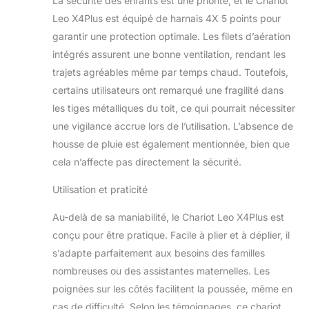
La sécurité des enfants est une priorité, et le Chariot
ressort dans le joint
afin que la poignée
Leo X4Plus est équipé de harnais 4X 5 points pour
ne tombe pas au
garantir une protection optimale. Les filets d’aération
sol. [Espace de
intégrés assurent une bonne ventilation, rendant les
rangement
trajets agréables même par temps chaud. Toutefois,
spacieux]
Beaucoup d’espace
certains utilisateurs ont remarqué une fragilité dans
à ranger dans le
les tiges métalliques du toit, ce qui pourrait nécessiter
spacieux sac arrière
une vigilance accrue lors de l’utilisation. L’absence de
XXL avec 2
housse de pluie est également mentionnée, bien que
chambres.
Nettoyage facile du
cela n’affecte pas directement la sécurité.
couvercle amovible.
Utilisation et praticité
Convient pour les
machines à laver
Au-delà de sa maniabilité, le Chariot Leo X4Plus est
jusqu’à 30 °.
[Dimensions
conçu pour être pratique. Facile à plier et à déplier, il
compactes]
s’adapte parfaitement aux besoins des familles
Beaucoup d’espace
nombreuses ou des assistantes maternelles. Les
déplié (LxlxH):
poignées sur les côtés facilitent la poussée, même en
113x78x130 cm et
dimensions de
cas de difficulté. Selon les témoignages, ce chariot