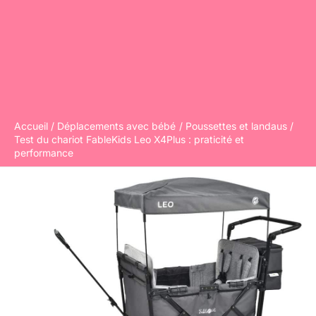
Accueil
Déplacements avec bébé
Poussettes et landaus
Test du chariot FableKids Leo X4Plus : praticité et
performance