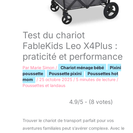
Test du chariot
FableKids Leo X4Plus :
praticité et performance
Par
Marie Simon
/
Chariot ménage bébé
Pixini
poussette
Poussette pixini
Poussettes hot
mom
/
25 octobre 2025
/
5 minutes de lecture
/
Poussettes et landaus
4.9/5 - (8 votes)
Trouver le chariot de transport parfait pour vos
aventures familiales peut s’avérer complexe. Avec le