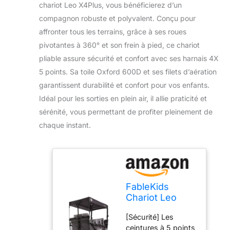
chariot Leo X4Plus, vous bénéficierez d’un
compagnon robuste et polyvalent. Conçu pour
affronter tous les terrains, grâce à ses roues
pivotantes à 360° et son frein à pied, ce chariot
pliable assure sécurité et confort avec ses harnais 4X
5 points. Sa toile Oxford 600D et ses filets d’aération
garantissent durabilité et confort pour vos enfants.
Idéal pour les sorties en plein air, il allie praticité et
sérénité, vous permettant de profiter pleinement de
chaque instant.
FableKids
Chariot Leo
X4Plus avec
[Sécurité] Les
Toit | Chariot de
ceintures à 5 points
Transport