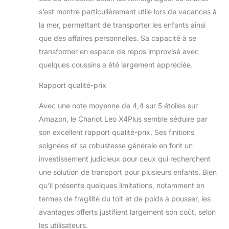
pliage compact
s’est montré particulièrement utile lors de vacances à
(LxlxH):
la mer, permettant de transporter les enfants ainsi
93x78x38cm |
que des affaires personnelles. Sa capacité à se
Espace de
transformer en espace de repos improvisé avec
rangement à
l’intérieur:
quelques coussins a été largement appréciée.
85x59x35cm |
Inclus: Couvercle
Rapport qualité-prix
anti-poussière
Avec une note moyenne de 4,4 sur 5 étoiles sur
Amazon, le Chariot Leo X4Plus semble séduire par
son excellent rapport qualité-prix. Ses finitions
soignées et sa robustesse générale en font un
investissement judicieux pour ceux qui recherchent
une solution de transport pour plusieurs enfants. Bien
qu’il présente quelques limitations, notamment en
termes de fragilité du toit et de poids à pousser, les
avantages offerts justifient largement son coût, selon
les utilisateurs.