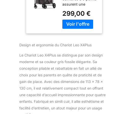
assurent une
Pliable | Harnais
sécurité maximale
4X 5 Points |
299,00 €
pour tous les
Roues Tout-
passagers en toute
Terrain 360° |
sécurité. Roues
Frein à Pied |
larges Les roues
Oxford 600D|
tout-terrain et la
Filets d'aération
suspension
| Gris fossile
Design et ergonomie du Chariot Leo X4Plus
assurent une
expérience de
Le Chariot Leo X4Plus se distingue par son design
conduite optimale,
moderne et sa couleur gris fossile élégante. Sa
quelle que soit la
conception pliable et rabattable en fait un allié de
surface. Le frein à
pied est actif avec
choix pour les parents en quête de praticité et de
une pédale et
gain de place. Avec des dimensions de 113 x 78 x
assure qu’il roule.
130 cm, il est relativement compact tout en offrant
[Qualité] L’essieu
une capacité d’accueil impressionnante pour quatre
arrière suspendu
assure une assise
enfants. Fabriqué en simili cuir, il allie esthétisme et
confortable. Notre
facilité d’entretien, un atout majeur pour un usage
système de toit