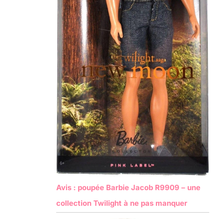
Avis : poupée Barbie Jacob R9909 – une
collection Twilight à ne pas manquer