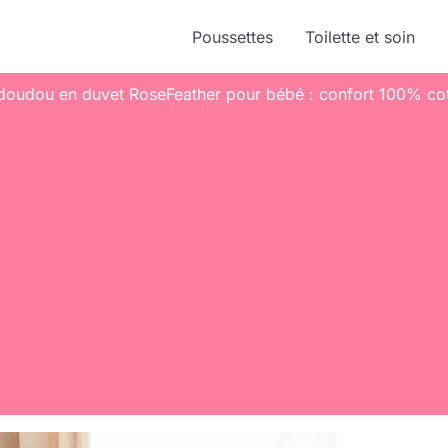
Poussettes
Toilette et soin
 doudou en duvet RoseFeather pour bébé : confort 100% co