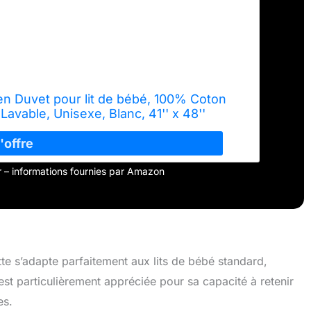
 Duvet pour lit de bébé, 100% Coton
Lavable, Unisexe, Blanc, 41'' x 48''
our – informations fournies par Amazon
te s’adapte parfaitement aux lits de bébé standard,
est particulièrement appréciée pour sa capacité à retenir
es.