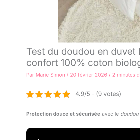
Test du doudou en duvet 
confort 100% coton biolo
Par
Marie Simon
/
20 février 2026
/
2 minutes d
4.9/5 - (9 votes)
Protection douce et sécurisée
avec le
doudou 