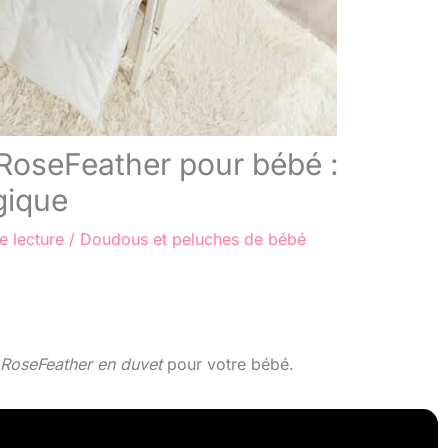
RoseFeather pour bébé :
gique
e lecture
/
Doudous et peluches de bébé
RoseFeather en duvet
pour votre bébé.