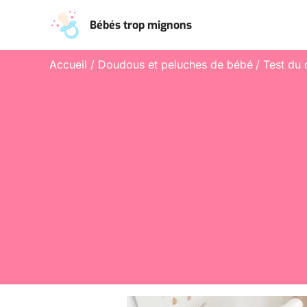
Aller
Bébés trop mignons
au
contenu
Accueil
Doudous et peluches de bébé
Test du