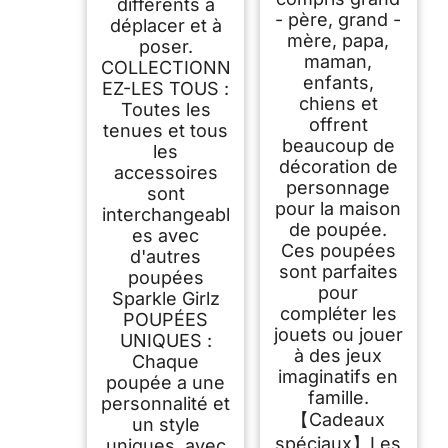
différents à
- père, grand -
déplacer et à
mère, papa,
poser.
maman,
COLLECTIONN
enfants,
EZ-LES TOUS :
chiens et
Toutes les
offrent
tenues et tous
beaucoup de
les
décoration de
accessoires
personnage
sont
pour la maison
interchangeabl
de poupée.
es avec
Ces poupées
d'autres
sont parfaites
poupées
pour
Sparkle Girlz
compléter les
POUPÉES
jouets ou jouer
UNIQUES :
à des jeux
Chaque
imaginatifs en
poupée a une
famille.
personnalité et
【Cadeaux
un style
spéciaux】Les
uniques, avec