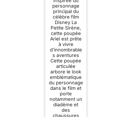
Inspirée du
scintillante et
accessoires dont
personnage
chaussures et
principal du
diadème, Jouet
célèbre film
Enfant, Dès 3 ans,
HLW10
Disney La
Petite Sirène,
cette poupée
Ariel est prête
à vivre
d’innombrable
s aventures
Cette poupée
articulée
arbore le look
emblématique
du personnage
dans le film et
porte
notamment un
diadème et
des
chaussures