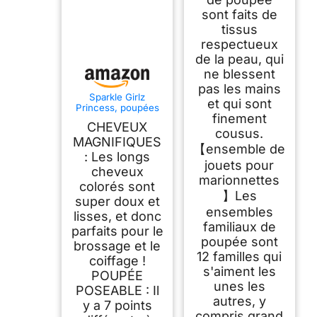
sont faits de
tissus
respectueux
de la peau, qui
ne blessent
pas les mains
Sparkle Girlz
et qui sont
Princess, poupées
finement
de Mode à
CHEVEUX
Collectionner,
cousus.
poupées à Habiller
MAGNIFIQUES
【ensemble de
de Princesse (Lot
: Les longs
de 6)
jouets pour
cheveux
marionnettes
colorés sont
】Les
super doux et
ensembles
lisses, et donc
familiaux de
parfaits pour le
poupée sont
brossage et le
12 familles qui
coiffage !
s'aiment les
POUPÉE
unes les
POSEABLE : Il
autres, y
y a 7 points
compris grand