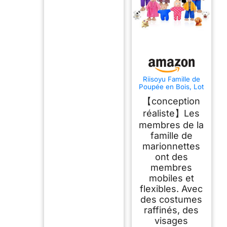
Riisoyu Famille de
Poupée en Bois, Lot
de 12 Mini Articulées
【conception
Marionnettes
Personnage Maison
réaliste】Les
de Poupee Dolls de
membres de la
Jeu de Simulation
Familiale Meubles
famille de
Miniatures Cadeau
marionnettes
De Jouets pour
Enfants
ont des
membres
mobiles et
flexibles. Avec
des costumes
raffinés, des
visages