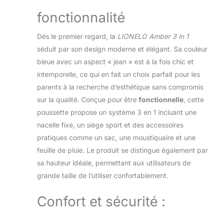
positions pratiques assurant un
voyage confortable pour un petit
fonctionnalité
passager SENTIMENT DE SÉCURITÉ:
Ceinture à 5 points et l’arc offrent plus
Dès le premier regard, la
LIONELO Amber 3 in 1
grande sécurité pendant la conduite.
séduit par son design moderne et élégant. Sa couleur
Conformité totale à la norme de
bleue avec un aspect « jean » est à la fois chic et
sécurité européenne EN 1888-1:2018
et EN 1888-2:2018, un laboratoire de
intemporelle, ce qui en fait un choix parfait pour les
certification indépendant – Bureau
parents à la recherche d’esthétique sans compromis
Veritas. Réglage en 5 étapes de la
sur la qualité. Conçue pour être
fonctionnelle
, cette
poignée assure la conduite de la
poussette propose un système 3 en 1 incluant une
poussette confortable VOYAGE
nacelle fixe, un siège sport et des accessoires
CONFORTABLE: L’auvent XXL offre à
l'enfant une protection encore
pratiques comme un sac, une moustiquaire et une
meilleure contre la lumière du soleil, la
feuille de pluie. Le produit se distingue également par
pluie et le vent. La poussette Amber
sa hauteur idéale, permettant aux utilisateurs de
est équipée de roues pneumatiques
grande taille de l’utiliser confortablement.
haute résistance avec roulements.
Grâce à la rotation à 360 degrés des
roues, la poussette fonctionne bien.
Confort et sécurité :
Les amortisseurs réduisent
considérablement les chocs lors de la