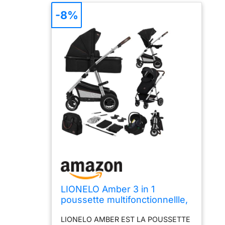
-8%
LIONELO Amber 3 in 1
poussette multifonctionnellle,
landau, ensemble poussette
LIONELO AMBER EST LA POUSSETTE
avec siège sport et nacelle