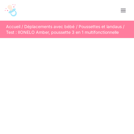
Aller
R
au
e
contenu
c
Accueil
Déplacements avec bébé
Poussettes et landaus
h
Test : lIONELO Amber, poussette 3 en 1 multifonctionnelle
e
r
c
h
e
r