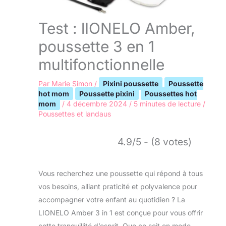
Test : lIONELO Amber,
poussette 3 en 1
multifonctionnelle
Par
Marie Simon
/
Pixini poussette
Poussette
hot mom
Poussette pixini
Poussettes hot
mom
/
4 décembre 2024
/
5 minutes de lecture
/
Poussettes et landaus
4.9/5 - (8 votes)
Vous recherchez une poussette qui répond à tous
vos besoins, alliant praticité et polyvalence pour
accompagner votre enfant au quotidien ? La
LIONELO Amber 3 in 1 est conçue pour vous offrir
cette tranquillité d’esprit. Que ce soit en mode