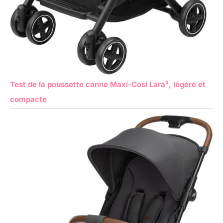
Test de la poussette canne Maxi-Cosi Lara², légère et
compacte