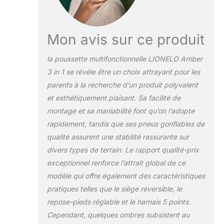
certification indépendant – Bureau
Veritas. Réglage en 5 étapes de la
poignée assure la conduite de la
poussette confortable VOYAGE
Mon avis sur ce produit
CONFORTABLE: L’auvent XXL offre à
l'enfant une protection encore
la poussette multifonctionnelle LIONELO Amber
meilleure contre la lumière du soleil, la
3 in 1 se révèle être un choix attrayant pour les
pluie et le vent. La poussette Amber
parents à la recherche d’un produit polyvalent
est équipée de roues pneumatiques
haute résistance avec roulements.
et esthétiquement plaisant. Sa facilité de
Grâce à la rotation à 360 degrés des
montage et sa maniabilité font qu’on l’adopte
roues, la poussette fonctionne bien.
rapidement, tandis que ses pneus gonflables de
Les amortisseurs réduisent
qualité assurent une stabilité rassurante sur
considérablement les chocs lors de la
conduite sur des surfaces inégales
divers types de terrain. Le rapport qualité-prix
exceptionnel renforce l’attrait global de ce
modèle qui offre également des caractéristiques
pratiques telles que le siège réversible, le
repose-pieds réglable et le harnais 5 points.
Cependant, quelques ombres subsistent au