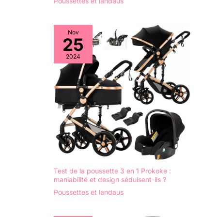
Poussettes et landaus
sens de montage du siège
et tient debout lorsqu'il est
plié
Nov
25
2024
Test de la poussette 3 en 1 Prokoke :
maniabilité et design séduisent-ils ?
Poussettes et landaus