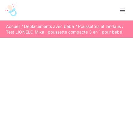
Aller
R
au
e
contenu
c
Accueil
Déplacements avec bébé
Poussettes et landaus
h
Test LIONELO Mika : poussette compacte 3 en 1 pour bébé
e
r
c
h
e
r