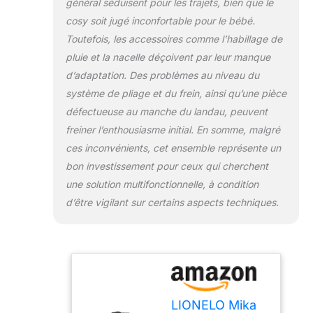
général séduisent pour les trajets, bien que le
PORTE- BÉBÉ:
Équipée d'un
cosy soit jugé inconfortable pour le bébé.
matelas moelleux,
Toutefois, les accessoires comme l’habillage de
elle soutient de
pluie et la nacelle déçoivent par leur manque
manière stable le
d’adaptation. Des problèmes au niveau du
dos du bébé,
assurant une
système de pliage et du frein, ainsi qu’une pièce
position saine et
défectueuse au manche du landau, peuvent
confortable
freiner l’enthousiasme initial. En somme, malgré
pendant le sommeil.
ces inconvénients, cet ensemble représente un
Un auvent avec
fenêtre et filtre UPF
bon investissement pour ceux qui cherchent
50+ - protège
une solution multifonctionnelle, à condition
contre la pluie, le
d’être vigilant sur certains aspects techniques.
vent et le soleil
SIÈGE AUTO AVEC
FONCTION DE
PORTE- BÉBÉ: Un
insert lombaire,
réduisant Dri-seat
et ceintures de
LIONELO Mika
sécurité à 3 points -