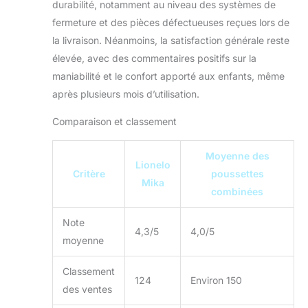
durabilité, notamment au niveau des systèmes de
matelas, une
fermeture et des pièces défectueuses reçues lors de
moustiquaire et un
la livraison. Néanmoins, la satisfaction générale reste
chauffe-pieds
élevée, avec des commentaires positifs sur la
maniabilité et le confort apporté aux enfants, même
après plusieurs mois d’utilisation.
Comparaison et classement
Moyenne des
Lionelo
Critère
poussettes
Mika
combinées
Note
4,3/5
4,0/5
moyenne
Classement
124
Environ 150
des ventes