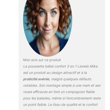
l'enfant et le parent
POUSSETTE
CANNE: La
poussette permet
au siège d'être
monté à la fois vers
l'avant et vers
l'arrière. Elle est
également équipée
d'un réglage du
dossier en 3
étapes, vous
Mon avis sur ce produit
permettant de
La poussette bébé confort 3 en 1 Lionelo Mika
changer la position
est un produit au design attractif et à la
de la position
praticité avérée
, malgré quelques défauts
assise à la position
couchée, et d'un
notables. Son montage simple à une main et ses
réglage complet du
roues efficaces en font un compagnon fiable
repose-pieds
pour les balades, même si l’encombrement reste
NACELLE AVEC
un point faible. Le tissu de qualité et le confort
UNE FONCTION DE