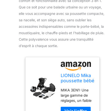
confort et fonctionnalité avec sa conception 3 en 1.
Que ce soit pour une balade urbaine ou un voyage,
elle vous accompagne avec sa poussette compacte,
sa nacelle, et son siège auto, sans oublier les
accessoires indispensables comme le porte-bébé, la
moustiquaire, le chauffe-pieds et l’habillage de pluie.
Cette polyvalence vous assure une tranquillité
d’esprit à chaque sortie.
LIONELO Mika
poussette bébé
confort 3 en 1,
MIKA 3EN1: Une
poussette
large gamme de
compacte,
réglages, un faible
nacelle, siège
poids, une petite
auto, porte-
taille après pliage et