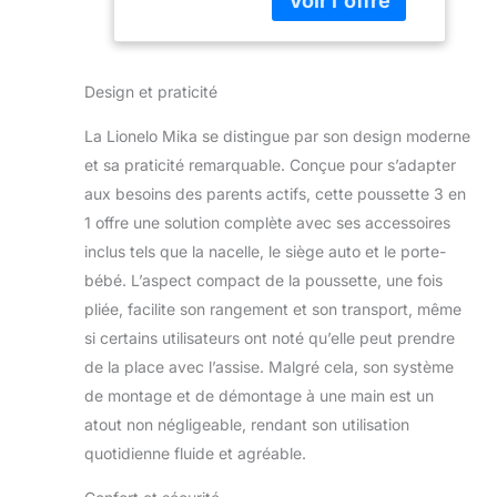
bébé,
un riche ensemble
moustiquaire,
d'accessoires
un chauffe-
rendront les
pieds un
Design et praticité
promenades et les
habillage de
longs trajets
pluie
La Lionelo Mika se distingue par son design moderne
extrêmement
confortables pour
et sa praticité remarquable. Conçue pour s’adapter
l'enfant et le parent
aux besoins des parents actifs, cette poussette 3 en
POUSSETTE
1 offre une solution complète avec ses accessoires
CANNE: La
inclus tels que la nacelle, le siège auto et le porte-
poussette permet
au siège d'être
bébé. L’aspect compact de la poussette, une fois
monté à la fois vers
pliée, facilite son rangement et son transport, même
l'avant et vers
si certains utilisateurs ont noté qu’elle peut prendre
l'arrière. Elle est
de la place avec l’assise. Malgré cela, son système
également équipée
de montage et de démontage à une main est un
d'un réglage du
dossier en 3
atout non négligeable, rendant son utilisation
étapes, vous
quotidienne fluide et agréable.
permettant de
changer la position