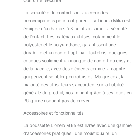
Confort et sécurité
de la position
assise à la position
La sécurité et le confort sont au cœur des
couchée, et d'un
préoccupations pour tout parent. La Lionelo Mika est
réglage complet du
équipée d’un harnais à 3 points assurant la sécurité
repose-pieds
de l’enfant. Les matériaux utilisés, notamment le
NACELLE AVEC
UNE FONCTION DE
polyester et le polyuréthane, garantissent une
PORTE- BÉBÉ:
durabilité et un confort optimal. Toutefois, quelques
Équipée d'un
critiques soulignent un manque de confort du cosy et
matelas moelleux,
de la nacelle, avec des éléments comme la capote
elle soutient de
manière stable le
qui peuvent sembler peu robustes. Malgré cela, la
dos du bébé,
majorité des utilisateurs s’accordent sur la fiabilité
assurant une
générale du produit, notamment grâce à ses roues en
position saine et
PU qui ne risquent pas de crever.
confortable
pendant le sommeil.
Accessoires et fonctionnalités
Un auvent avec
fenêtre et filtre UPF
La poussette Lionelo Mika est livrée avec une gamme
50+ - protège
d’accessoires pratiques : une moustiquaire, un
contre la pluie, le