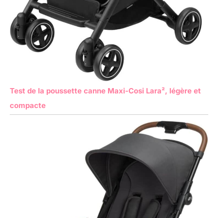
Test de la poussette canne Maxi-Cosi Lara², légère et
compacte