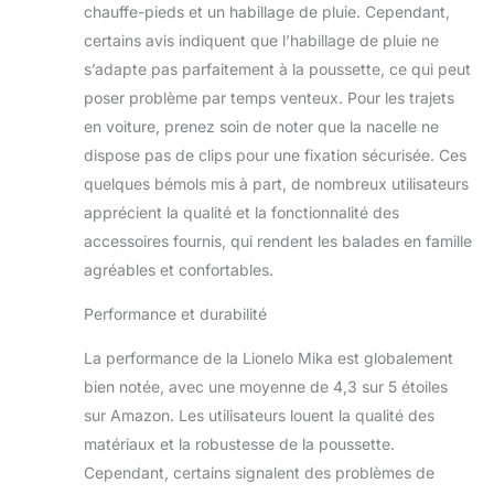
vent et le soleil
chauffe-pieds et un habillage de pluie. Cependant,
SIÈGE AUTO AVEC
certains avis indiquent que l’habillage de pluie ne
FONCTION DE
s’adapte pas parfaitement à la poussette, ce qui peut
PORTE- BÉBÉ: Un
poser problème par temps venteux. Pour les trajets
insert lombaire,
réduisant Dri-seat
en voiture, prenez soin de noter que la nacelle ne
et ceintures de
dispose pas de clips pour une fixation sécurisée. Ces
sécurité à 3 points -
quelques bémols mis à part, de nombreux utilisateurs
assurent une
apprécient la qualité et la fonctionnalité des
sécurité maximale.
Le faible poids et la
accessoires fournis, qui rendent les balades en famille
poignée
agréables et confortables.
ergonomique en
font un porte-bébé
Performance et durabilité
parfait ENSEMBLE
RICHE ET
La performance de la Lionelo Mika est globalement
PRATIQUE:
bien notée, avec une moyenne de 4,3 sur 5 étoiles
L'ensemble s'est
sur Amazon. Les utilisateurs louent la qualité des
enrichi
matériaux et la robustesse de la poussette.
d'accessoires : un
habillage pluie, une
Cependant, certains signalent des problèmes de
bandoulière, un