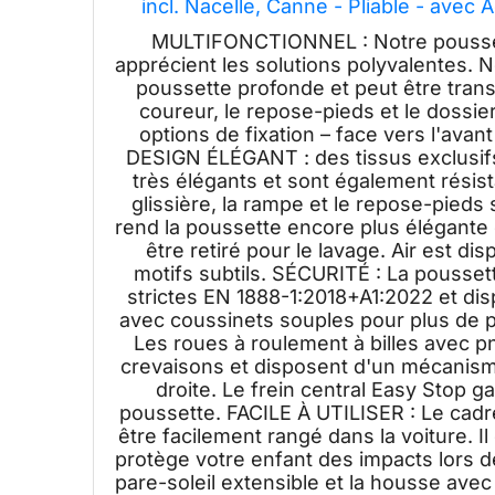
incl. Nacelle, Canne - Pliable - avec 
Moustiquaire, 
MULTIFONCTIONNEL : Notre poussett
apprécient les solutions polyvalentes. N
poussette profonde et peut être trans
coureur, le repose-pieds et le dossie
options de fixation – face vers l'avan
DESIGN ÉLÉGANT : des tissus exclusifs 
très élégants et sont également résista
glissière, la rampe et le repose-pieds 
rend la poussette encore plus élégante
être retiré pour le lavage. Air est 
motifs subtils. SÉCURITÉ : La pouss
strictes EN 1888-1:2018+A1:2022 et dis
avec coussinets souples pour plus de pr
Les roues à roulement à billes avec p
crevaisons et disposent d'un mécanisme 
droite. Le frein central Easy Stop g
poussette. FACILE À UTILISER : Le cadre
être facilement rangé dans la voiture. 
protège votre enfant des impacts lors d
pare-soleil extensible et la housse ave