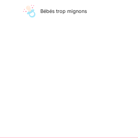
Aller
Bébés trop mignons
au
contenu