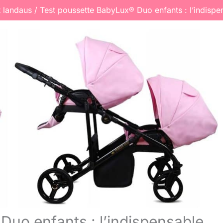
t landaus
Test poussette BabyLux® Duo enfants : l’indisp
Duo enfants : l’indispensable