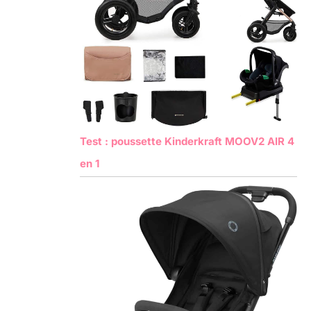
Test : poussette Kinderkraft MOOV2 AIR 4
en 1