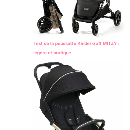
Test de la poussette Kinderkraft MITZY :
légère et pratique