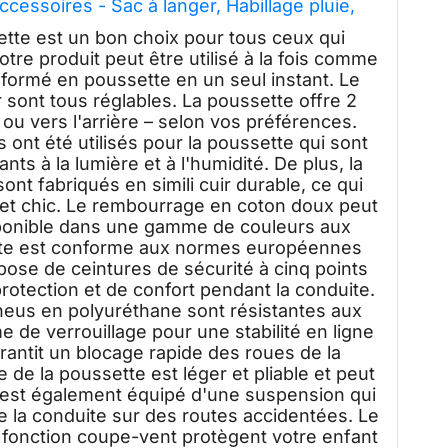
Accessoires - Sac à langer, Habillage pluie,
Porte-gobelet etc.
e est un bon choix pour tous ceux qui
otre produit peut être utilisé à la fois comme
formé en poussette en un seul instant. Le
r sont tous réglables. La poussette offre 2
t ou vers l'arrière – selon vos préférences.
ont été utilisés pour la poussette qui sont
nts à la lumière et à l'humidité. De plus, la
sont fabriqués en simili cuir durable, ce qui
 et chic. Le rembourrage en coton doux peut
disponible dans une gamme de couleurs aux
ette est conforme aux normes européennes
pose de ceintures de sécurité à cinq points
otection et de confort pendant la conduite.
neus en polyuréthane sont résistantes aux
de verrouillage pour une stabilité en ligne
arantit un blocage rapide des roues de la
 de la poussette est léger et pliable et peut
Il est également équipé d'une suspension qui
e la conduite sur des routes accidentées. Le
c fonction coupe-vent protègent votre enfant