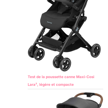
Test de la poussette canne Maxi-Cosi
Lara², légère et compacte