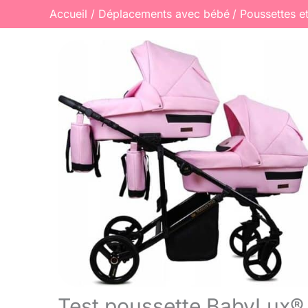
Accueil
Déplacements avec bébé
Poussettes e
Test poussette BabyLux® 