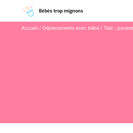
Aller
Bébés trop mignons
au
contenu
Accueil
Déplacements avec bébé
Test : pouss