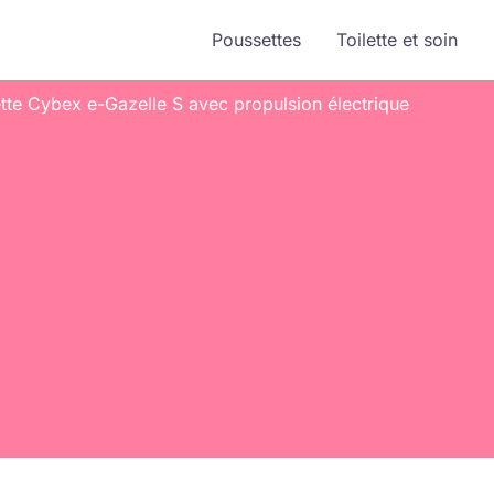
Poussettes
Toilette et soin
ette Cybex e-Gazelle S avec propulsion électrique