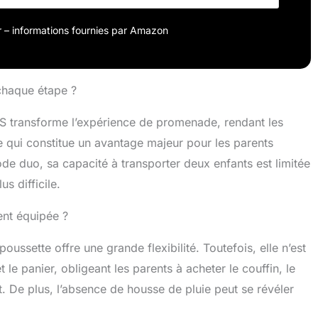
our – informations fournies par Amazon
 chaque étape ?
 transforme l’expérience de promenade, rendant les
 qui constitue un avantage majeur pour les parents
e duo, sa capacité à transporter deux enfants est limitée
s difficile.
ent équipée ?
oussette offre une grande flexibilité. Toutefois, elle n’est
t le panier, obligeant les parents à acheter le couffin, le
. De plus, l’absence de housse de pluie peut se révéler