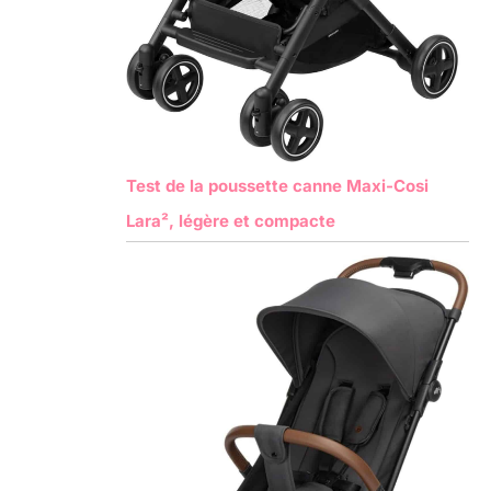
Test de la poussette canne Maxi-Cosi
Lara², légère et compacte