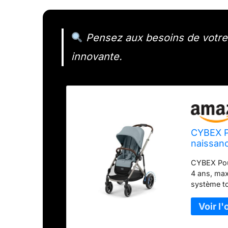
Pensez aux besoins de votre t
innovante.
CYBEX P
naissanc
simple) 
CYBEX Pou
avec pro
4 ans, max
Bleu or
système to
configurat