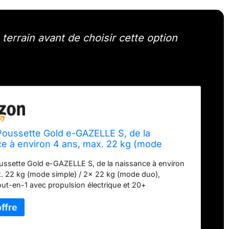
errain avant de choisir cette option
oussette Gold e-GAZELLE S, de la
e à environ 4 ans, max. 22 kg (mode
/ 2x 22 kg (mode duo), système tout-en-1
ssette Gold e-GAZELLE S, de la naissance à environ
pulsion électrique et 20+ configurations,
. 22 kg (mode simple) / 2x 22 kg (mode duo),
ageux
ut-en-1 avec propulsion électrique et 20+
ions, Bleu orageux