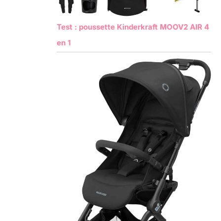
Test : poussette Kinderkraft MOOV2 AIR 4
en 1