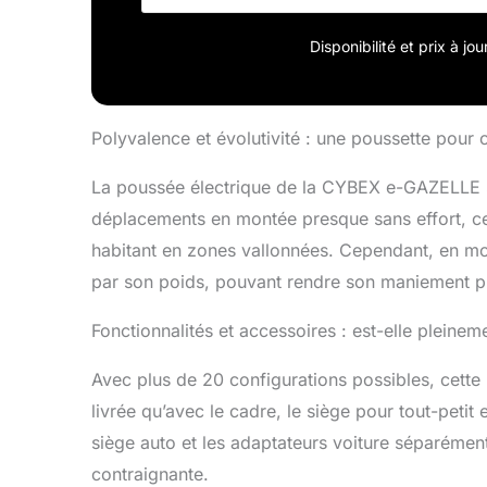
Disponibilité et prix à j
Polyvalence et évolutivité : une poussette pour
La poussée électrique de la CYBEX e-GAZELLE S
déplacements en montée presque sans effort, ce
habitant en zones vallonnées. Cependant, en mod
par son poids, pouvant rendre son maniement plu
Fonctionnalités et accessoires : est-elle pleinem
Avec plus de 20 configurations possibles, cette p
livrée qu’avec le cadre, le siège pour tout-petit e
siège auto et les adaptateurs voiture séparément
contraignante.