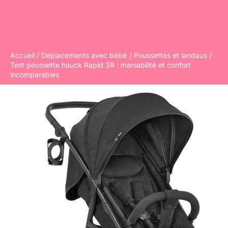
Accueil
Déplacements avec bébé
Poussettes et landaus
Test poussette hauck Rapid 3R : maniabilité et confort
incomparables