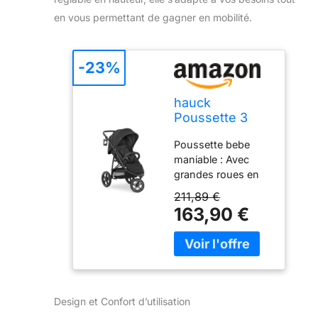
en vous permettant de gagner en mobilité.
-23%
hauck
Poussette 3
Roues Rapid
Poussette bebe
3R, Pneus
maniable : Avec
Caoutchouc,
grandes roues en
Pliage une
caoutchouc et
Main, Black
211,89 €
suspension arrière
163,90 €
pour un confort
optimal sur presque
tous les terrains, de
la naissance jusqu’à
4 ans Pratique et
compacte : La
Design et Confort d’utilisation
poussette hauck