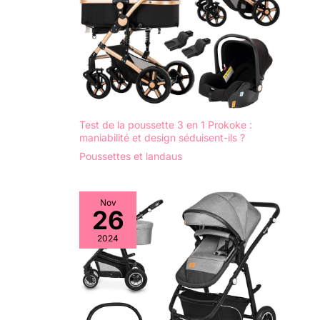
Test de la poussette 3 en 1 Prokoke :
maniabilité et design séduisent-ils ?
Poussettes et landaus
Nov
26
2024