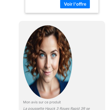
optimal sur presque
tous les terrains, de
la naissance jusqu’à
4 ans Pratique et
compacte : La
poussette hauck
Rapid 3R se plie
d’une seule main
(88 x 61 x 39 cm)
et se range
facilement à la
maison ou dans la
voiture ; avec porte-
gobelet et grand
panier Sécurité
maximale :
Poussette
compacte avec
harnais 5 points ;
canopy extensible
Mon avis sur ce produit
avec fermeture
La poussette Hauck 3 Roues Rapid 3R se
éclair, protection