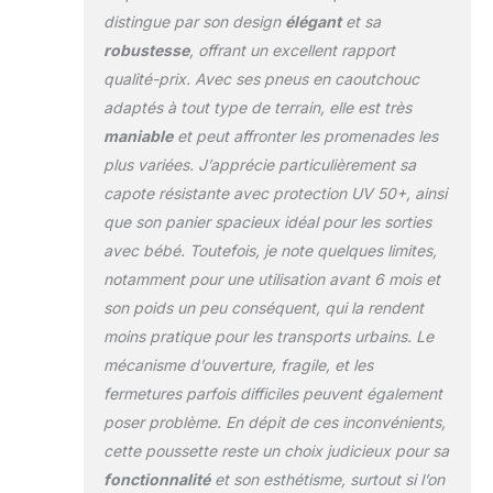
solaire UPF 50+ et
distingue par son design
élégant
et sa
fenêtre en maille
robustesse
, offrant un excellent rapport
pour une bonne
qualité-prix. Avec ses pneus en caoutchouc
circulation de l’air
adaptés à tout type de terrain, elle est très
Position Allongée
Confortable : Pour
maniable
et peut affronter les promenades les
les siestes, le
plus variées. J’apprécie particulièrement sa
dossier (119° - 172°)
capote résistante avec protection UV 50+, ainsi
et le repose-pieds
que son panier spacieux idéal pour les sorties
sont réglables à plat
pour un maximum
avec bébé. Toutefois, je note quelques limites,
de confort à tout
notamment pour une utilisation avant 6 mois et
moment dans la
son poids un peu conséquent, qui la rendent
poussette pliable
moins pratique pour les transports urbains. Le
Guidon Réglable en
Hauteur : Poussette
mécanisme d’ouverture, fragile, et les
hauck 3 roues
fermetures parfois difficiles peuvent également
adaptée à toutes
poser problème. En dépit de ces inconvénients,
les tailles grâce au
cette poussette reste un choix judicieux pour sa
guidon inclinable
fonctionnalité
et son esthétisme, surtout si l’on
ajustable sur six