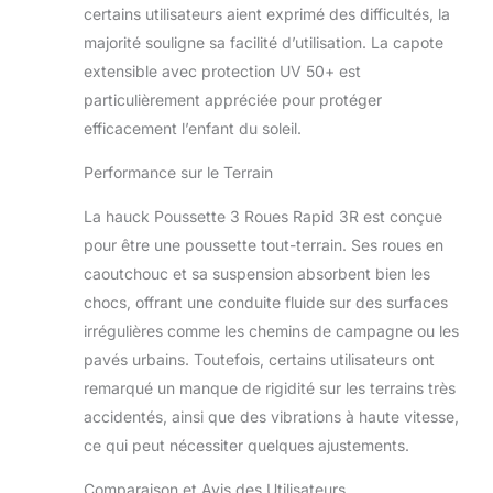
Confortable : Pour
certains utilisateurs aient exprimé des difficultés, la
les siestes, le
majorité souligne sa facilité d’utilisation. La capote
dossier (119° - 172°)
et le repose-pieds
extensible avec protection UV 50+ est
sont réglables à plat
particulièrement appréciée pour protéger
pour un maximum
efficacement l’enfant du soleil.
de confort à tout
moment dans la
Performance sur le Terrain
poussette pliable
Guidon Réglable en
La hauck Poussette 3 Roues Rapid 3R est conçue
Hauteur : Poussette
pour être une poussette tout-terrain. Ses roues en
hauck 3 roues
caoutchouc et sa suspension absorbent bien les
adaptée à toutes
les tailles grâce au
chocs, offrant une conduite fluide sur des surfaces
guidon inclinable
irrégulières comme les chemins de campagne ou les
ajustable sur six
pavés urbains. Toutefois, certains utilisateurs ont
positions (75 à 110
remarqué un manque de rigidité sur les terrains très
cm) pour un
confort de conduite
accidentés, ainsi que des vibrations à haute vitesse,
personnalisé
ce qui peut nécessiter quelques ajustements.
Comparaison et Avis des Utilisateurs