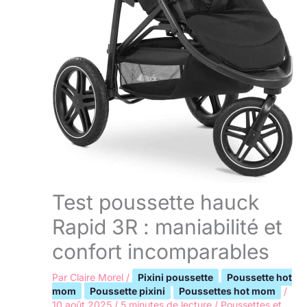
Test poussette hauck
Rapid 3R : maniabilité et
confort incomparables
Par
Claire Morel
/
Pixini poussette
Poussette hot
mom
Poussette pixini
Poussettes hot mom
/
10 août 2025
/
5 minutes de lecture
/
Poussettes et