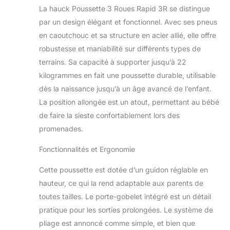
Rapid 3R se plie
La hauck Poussette 3 Roues Rapid 3R se distingue
d’une seule main
par un design élégant et fonctionnel. Avec ses pneus
(88 x 61 x 39 cm)
en caoutchouc et sa structure en acier allié, elle offre
et se range
facilement à la
robustesse et maniabilité sur différents types de
maison ou dans la
terrains. Sa capacité à supporter jusqu’à 22
voiture ; avec porte-
kilogrammes en fait une poussette durable, utilisable
gobelet et grand
dès la naissance jusqu’à un âge avancé de l’enfant.
panier Sécurité
maximale :
La position allongée est un atout, permettant au bébé
Poussette
de faire la sieste confortablement lors des
compacte avec
promenades.
harnais 5 points ;
canopy extensible
Fonctionnalités et Ergonomie
avec fermeture
éclair, protection
Cette poussette est dotée d’un guidon réglable en
solaire UPF 50+ et
hauteur, ce qui la rend adaptable aux parents de
fenêtre en maille
toutes tailles. Le porte-gobelet intégré est un détail
pour une bonne
circulation de l’air
pratique pour les sorties prolongées. Le système de
Position Allongée
pliage est annoncé comme simple, et bien que