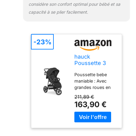
positions (75 à 110
considère son confort optimal pour bébé et sa
cm) pour un
capacité à se plier facilement.
confort de conduite
personnalisé
-23%
hauck
Poussette 3
Roues Rapid
Poussette bebe
3R, Pneus
maniable : Avec
Caoutchouc,
grandes roues en
Pliage une
caoutchouc et
Main, Black
211,89 €
suspension arrière
163,90 €
pour un confort
optimal sur presque
tous les terrains, de
la naissance jusqu’à
4 ans Pratique et