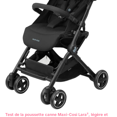
Test de la poussette canne Maxi-Cosi Lara², légère et