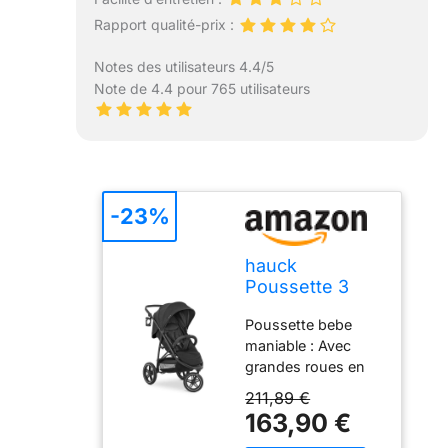
Rapport qualité-prix :
Notes des utilisateurs 4.4/5
Note de 4.4 pour 765 utilisateurs
-23%
hauck
Poussette 3
Roues Rapid
Poussette bebe
3R, Pneus
maniable : Avec
Caoutchouc,
grandes roues en
Pliage une
caoutchouc et
Main, Black
211,89 €
suspension arrière
163,90 €
pour un confort