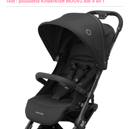
Test : poussette Kinderkraft MOOV2 AIR 4 en 1