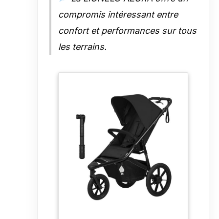
particulièrement utile si la
compromis intéressant entre
poussette bébé a tendance à
tourner d'un côté
SÉCURITÉ :
confort et performances sur tous
la poussette 3 roues de jogging
est équipée de ceintures de
les terrains.
sécurité réglables à 5 points avec
boucle magnétique. Le panier est
doté d'éléments réfléchissants
qui améliorent la visibilité dans
l'obscurité. La protection de
l'enfant est assurée par l'auvent
imperméable XXL avec filtre
UPF50+. Le frein à main et le
frein à pied central permettent
d'arrêter et de contrôler la
poussette bébé en toute sécurité
lorsque vous courrez
ENTIÈREMENT RÉGLABLE : le
dossier peut être réglé
confortablement en position
allongée. La poignée de maintien