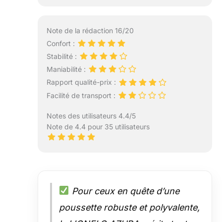
dossier peut être
réglé
confortablement
Note de la rédaction 16/20
en position
Confort :
allongée. La
Stabilité :
poignée de
Maniabilité :
maintien peut être
réglée sur 9
Rapport qualité-prix :
niveaux, de 87 à
Facilité de transport :
118 cm. La
poussette est
Notes des utilisateurs 4.4/5
équipée d'un
Note de 4.4 pour 35 utilisateurs
panier spacieux
avec une poche à
biberons. Les
éléments suivants
sont inclus :
housse de
Pour ceux en quête d’une
protection contre
poussette robuste et polyvalente,
la pluie et pompe