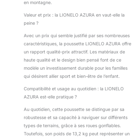
22 kg
en montagne.
AMORTISSEMENT
COMPLET :
Valeur et prix : la LIONELO AZURA en vaut-elle la
l'amortissement à
peine ?
l'avant et à l'arrière
permet d'absorber
Avec un prix qui semble justifié par ses nombreuses
de manière
caractéristiques, la poussette LIONELO AZURA offre
significative les
un rapport qualité-prix attractif. Les matériaux de
chocs dus aux
haute qualité et le design bien pensé font de ce
irrégularités du
terrain. La
modèle un investissement durable pour les familles
conception
qui désirent allier sport et bien-être de l’enfant.
avancée du
châssis, avec un
Compatibilité et usage au quotidien : la LIONELO
amortissement
AZURA est-elle pratique ?
supplémentaire et
un verrouillage
Au quotidien, cette poussette se distingue par sa
vers l'avant,
robustesse et sa capacité à naviguer sur différents
permet à la
types de terrains, grâce à ses roues gonflables.
poussette 3 roues
de s'adapter à des
Toutefois, son poids de 13,2 kg peut représenter un
terrains très