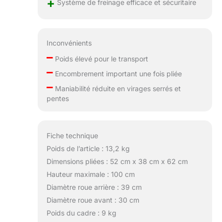
+
d'éléments
Système de freinage efficace et sécuritaire
réfléchissants qui
améliorent la
visibilité dans
Inconvénients
l'obscurité. La
–
protection de
Poids élevé pour le transport
l'enfant est
–
Encombrement important une fois pliée
assurée par
–
l'auvent
Maniabilité réduite en virages serrés et
imperméable XXL
pentes
avec filtre UPF50+.
Le frein à main et le
frein à pied central
Fiche technique
permettent
d'arrêter et de
Poids de l’article : 13,2 kg
contrôler la
Dimensions pliées : 52 cm x 38 cm x 62 cm
poussette bébé en
Hauteur maximale : 100 cm
toute sécurité
Diamètre roue arrière : 39 cm
lorsque vous
courrez
Diamètre roue avant : 30 cm
ENTIÈREMENT
Poids du cadre : 9 kg
RÉGLABLE : le