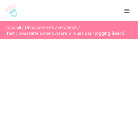
Aller
R
au
e
contenu
c
Accueil
Déplacements avec bébé
h
Test : poussette Lionelo Azura 3 roues pour jogging (Black)
e
r
c
h
e
r