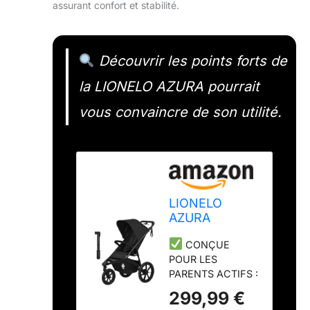
assurant confort et stabilité.
Découvrir les points forts de
la LIONELO AZURA pourrait
vous convaincre de son utilité.
LIONELO
AZURA
Poussette
CONÇUE
Bébé de
POUR LES
jogging de 6
PARENTS ACTIFS :
mois à 22 kg
La poussette
Poussette 3
299,99 €
AZURA à trois
Roues de