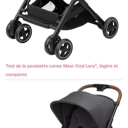
Test de la poussette canne Maxi-Cosi Lara², légère et
compacte