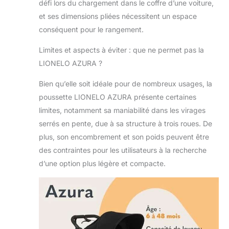
défi lors du chargement dans le coffre d’une voiture,
difficiles et d'offrir
et ses dimensions pliées nécessitent un espace
une conduite
conséquent pour le rangement.
souple et stable
CONTRÔLE
Limites et aspects à éviter : que ne permet pas la
PRÉCIEUX : un
trimmer dans la
LIONELO AZURA ?
roue avant permet
Bien qu’elle soit idéale pour de nombreux usages, la
de diriger la
poussette bébé
poussette LIONELO AZURA présente certaines
avec précision.
limites, notamment sa maniabilité dans les virages
Grâce au trimmer,
serrés en pente, due à sa structure à trois roues. De
la poussette tout-
plus, son encombrement et son poids peuvent être
terrain pour les
sportifs maintient
des contraintes pour les utilisateurs à la recherche
une ligne droite de
d’une option plus légère et compacte.
déplacement. Vous
n'avez pas besoin
de corriger
constamment la
direction
manuellement