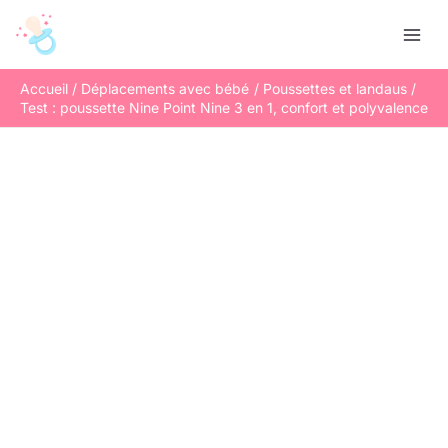
Aller
R
au
e
contenu
c
Accueil
Déplacements avec bébé
Poussettes et landaus
h
Test : poussette Nine Point Nine 3 en 1, confort et polyvalence
e
r
c
h
e
r