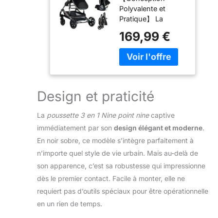
Bebe avec
Polyvalente et
Double Modes
Pratique】 La
de Poussée
poussette 3 en 1
Réversibles,
169,99 €
offre une
Poussette
multifonctionnalité
Canne avec
avec trois modes
Grande Nacelle
en un seul produit.
Confortable,
Le cadre en alliage
Pousette avec
d'aluminium de la
Cadre
Design et praticité
poussette
Aluminium
combinée 3 en 1,
Haute Paysage
La
poussette 3 en 1 Nine point nine
captive
connu pour sa
(739 Black)
immédiatement par son
design élégant et moderne
.
durabilité, offre une
En noir sobre, ce modèle s’intègre parfaitement à
longévité sans
compromettre la
n’importe quel style de vie urbain. Mais au-delà de
légèreté et la
son apparence, c’est sa robustesse qui impressionne
maniabilité. La
dès le premier contact. Facile à monter, elle ne
fonction de pliage
requiert pas d’outils spéciaux pour être opérationnelle
rapide en un clic
simplifie le stockage
en un rien de temps.
et le transport,