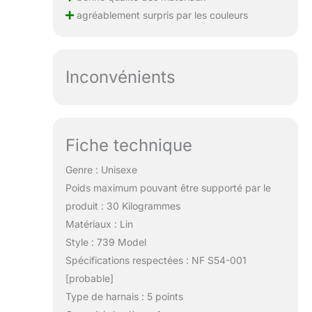
circulation de l'air et
agréablement surpris par les couleurs
une meilleure
ventilation à
l'intérieur de la
poussette trio,
Inconvénients
offrant ainsi confort
et bien-être lors de
sorties prolongées
ou de promenades
tranquilles.
Fiche technique
【Conduite Douce
et Stable pour Un
Genre : Unisexe
Confort Optimal】
Poids maximum pouvant être supporté par le
Conçue pour des
produit : 30 Kilogrammes
performances
optimales, cette
Matériaux : Lin
pousette 3 en 1 est
Style : 739 Model
équipée d'un
Spécifications respectées : NF S54-001
système
[probable]
sophistiqué
d'absorption des
Type de harnais : 5 points
chocs indépendant