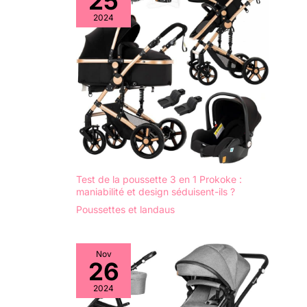
25
votre bébé avec la
2024
conception
innovante de cette
poussette canne,
offrant une vue
immersive et
captivante du
monde qui
l'entoure. Cette
caractéristique
unique stimule non
seulement les sens
de votre bébé, mais
Test de la poussette 3 en 1 Prokoke :
maniabilité et design séduisent-ils ?
favorise également
une meilleure
Poussettes et landaus
circulation de l'air et
une meilleure
ventilation à
Nov
26
l'intérieur de la
poussette trio,
2024
offrant ainsi confort