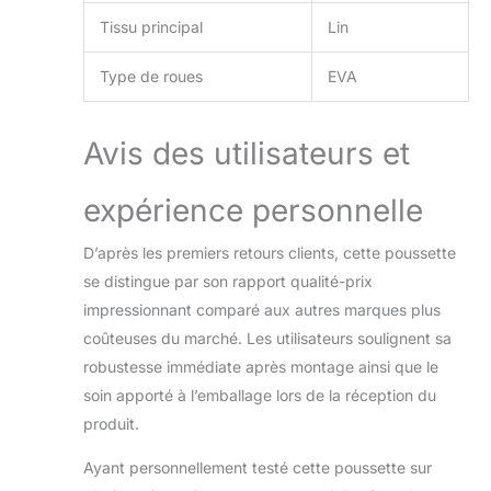
cette pousette offre
Tissu principal
Lin
une flexibilité pour
s'adapter aux
Type de roues
EVA
préférences de
votre bébé. Que
votre tout-petit
Avis des utilisateurs et
aime explorer le
monde à venir ou
expérience personnelle
préfère interagir en
face à face avec
vous, cette
D’après les premiers retours clients, cette poussette
poussette
se distingue par son rapport qualité-prix
s'adresse aux deux,
impressionnant comparé aux autres marques plus
favorisant un lien
coûteuses du marché. Les utilisateurs soulignent sa
plus profond entre
le parent et l'enfant
robustesse immédiate après montage ainsi que le
à chaque sortie, ce
soin apporté à l’emballage lors de la réception du
qui offre une
produit.
expérience
confortable et
Ayant personnellement testé cette poussette sur
agréable pour le