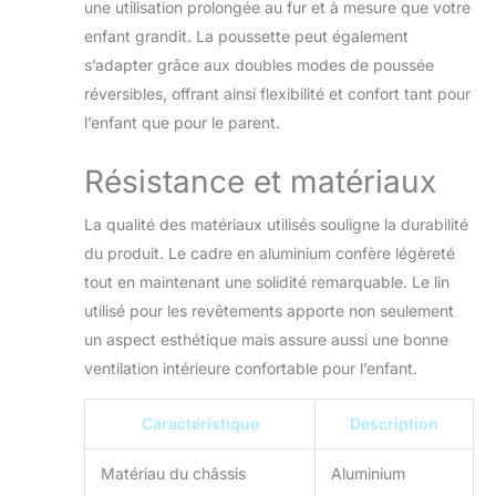
environnement
une utilisation prolongée au fur et à mesure que votre
confortable adapté
enfant grandit. La poussette peut également
à toutes les
s’adapter grâce aux doubles modes de poussée
saisons.
réversibles, offrant ainsi flexibilité et confort tant pour
Conception des
accoudoirs
l’enfant que pour le parent.
amovibles ajoute de
la commodité,
Résistance et matériaux
tandis que le panier
de couchage
La qualité des matériaux utilisés souligne la durabilité
spacieux offre
du produit. Le cadre en aluminium confère légèreté
suffisamment
tout en maintenant une solidité remarquable. Le lin
d'espace pour se
détendre et faire
utilisé pour les revêtements apporte non seulement
des siestes
un aspect esthétique mais assure aussi une bonne
paisibles. 【Options
ventilation intérieure confortable pour l’enfant.
de Poussée Double
pour Une Flexibilité
Inégalée】 Avec
Caractéristique
Description
son mode de
poussée
Matériau du châssis
Aluminium
bidirectionnelle,