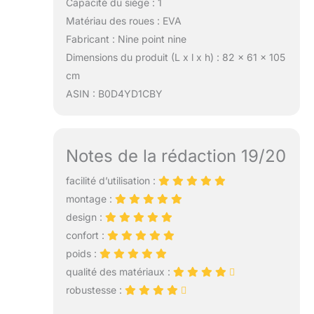
Capacité du siège : 1
aux quatre roues.
Matériau des roues : EVA
En minimisant
Fabricant : Nine point nine
efficacement les
secousses et les
Dimensions du produit (L x l x h) : 82 x 61 x 105
bosses, cette
cm
poussette offre à
ASIN : B0D4YD1CBY
votre bébé un
voyage serein et
paisible, améliorant
son confort et son
Notes de la rédaction 19/20
plaisir globaux, et
faisant de chaque
facilité d’utilisation :
sortie une
montage :
expérience agréable
design :
pour le parent et
l'enfant.
confort :
poids :
qualité des matériaux :
robustesse :