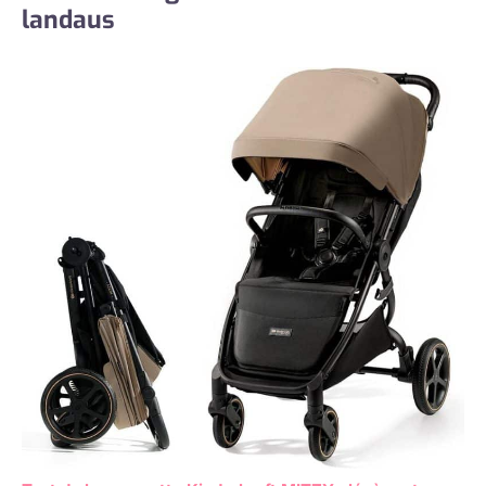
landaus
votre bébé un
voyage serein et
paisible, améliorant
son confort et son
plaisir globaux, et
faisant de chaque
sortie une
expérience agréable
pour le parent et
l'enfant.