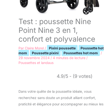
Test : poussette Nine
Point Nine 3 en 1,
confort et polyvalence
Par
Claire Morel
/
Pixini poussette
Poussette hot
mom
Poussette pixini
Poussettes hot mom
/
29 novembre 2024
/
4 minutes de lecture
/
Poussettes et landaus
4.9/5 - (9 votes)
Dans votre quête de la poussette idéale, vous
recherchez sans doute un produit alliant confort,
praticité et élégance pour accompagner au mieux les