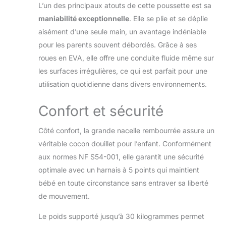
L’un des principaux atouts de cette poussette est sa
répondant ainsi au
style de vie rapide
maniabilité exceptionnelle
. Elle se plie et se déplie
des parents
aisément d’une seule main, un avantage indéniable
modernes toujours
pour les parents souvent débordés. Grâce à ses
en mouvement.
roues en EVA, elle offre une conduite fluide même sur
【Tissu Sélectionné
et Fonctionnalités
les surfaces irrégulières, ce qui est parfait pour une
de Confort
utilisation quotidienne dans divers environnements.
Améliorées】
Équipée d'un
Confort et sécurité
auvent réglable
multi-angles, la
Côté confort, la grande nacelle rembourrée assure un
poussette bebe 3
en 1 offre une
véritable cocon douillet pour l’enfant. Conformément
protection contre le
aux normes NF S54-001, elle garantit une sécurité
soleil, le vent et la
optimale avec un harnais à 5 points qui maintient
pluie, offrant un
bébé en toute circonstance sans entraver sa liberté
confort optimal à
de mouvement.
votre bébé. Le tissu
de haute qualité
Le poids supporté jusqu’à 30 kilogrammes permet
crée un