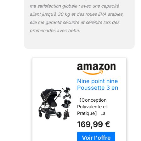
ma satisfaction globale : avec une capacité
allant jusqu’à 30 kg et des roues EVA stables,
elle me garantit sécurité et sérénité lors des
promenades avec bébé.
Nine point nine
Poussette 3 en
1, Poussette
【Conception
Bebe avec
Polyvalente et
Double Modes
Pratique】 La
de Poussée
poussette 3 en 1
Réversibles,
169,99 €
offre une
Poussette
multifonctionnalité
Canne avec
avec trois modes
Grande Nacelle