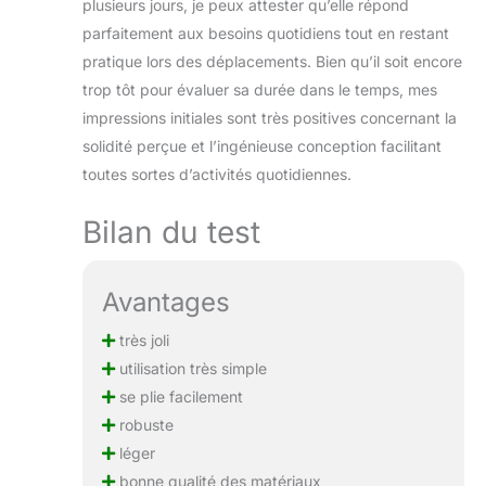
plusieurs jours, je peux attester qu’elle répond
parent et le bébé.
parfaitement aux besoins quotidiens tout en restant
【Expérience de
Visualisation
pratique lors des déplacements. Bien qu’il soit encore
Immersive
trop tôt pour évaluer sa durée dans le temps, mes
Surélevée】 Élevez
impressions initiales sont très positives concernant la
la perspective de
solidité perçue et l’ingénieuse conception facilitant
votre bébé avec la
conception
toutes sortes d’activités quotidiennes.
innovante de cette
poussette canne,
Bilan du test
offrant une vue
immersive et
captivante du
Avantages
monde qui
l'entoure. Cette
très joli
caractéristique
utilisation très simple
unique stimule non
se plie facilement
seulement les sens
de votre bébé, mais
robuste
favorise également
léger
une meilleure
bonne qualité des matériaux