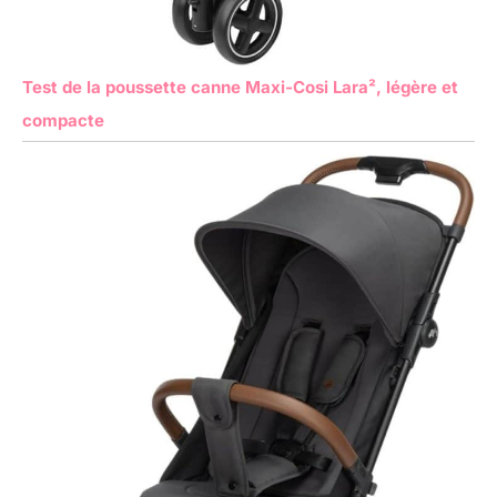
Test de la poussette canne Maxi-Cosi Lara², légère et
compacte