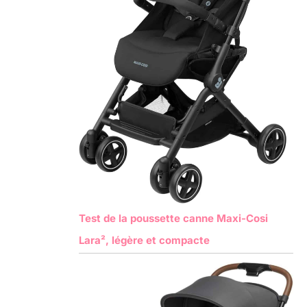
Test de la poussette canne Maxi-Cosi
Lara², légère et compacte