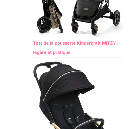
Test de la poussette Kinderkraft MITZY :
légère et pratique