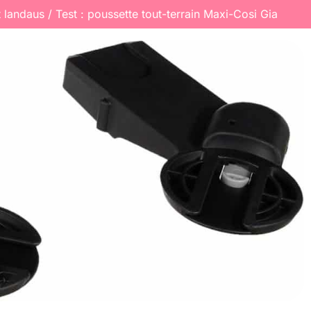
t landaus
Test : poussette tout-terrain Maxi-Cosi Gia