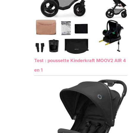
Test : poussette Kinderkraft MOOV2 AIR 4
en 1