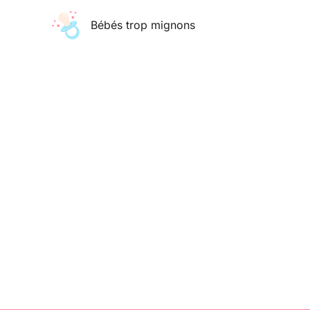
Aller
Bébés trop mignons
au
contenu